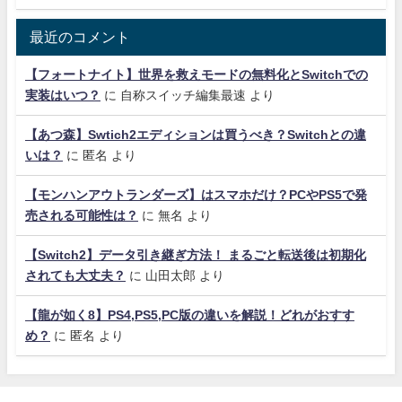
最近のコメント
【フォートナイト】世界を救えモードの無料化とSwitchでの
実装はいつ？
に
自称スイッチ編集最速
より
【あつ森】Swtich2エディションは買うべき？Switchとの違
いは？
に
匿名
より
【モンハンアウトランダーズ】はスマホだけ？PCやPS5で発
売される可能性は？
に
無名
より
【Switch2】データ引き継ぎ方法！ まるごと転送後は初期化
されても大丈夫？
に
山田太郎
より
【龍が如く8】PS4,PS5,PC版の違いを解説！どれがおすす
め？
に
匿名
より