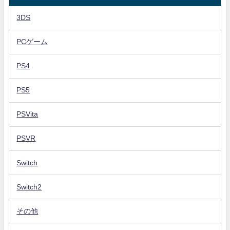
3DS
PCゲーム
PS4
PS5
PSVita
PSVR
Switch
Switch2
その他