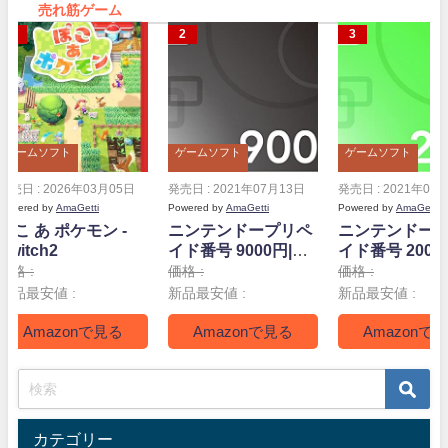
売れ筋ゲーム
ゲームソフト
ゲームソフト
ゲームソフト
発売日 : 2026年03月05日
発売日 : 2021年07月13日
発売日 : 2021年07
Powered by
AmaGetti
Powered by
AmaGetti
Powered by
AmaGetti
ぽこ あ ポケモン -
ニンテンドープリペ
ニンテンドー
Switch2
イド番号 9000円|オ
イド番号 2000
ンラインコード版
ンラインコー
価格 :
価格 :
価格 :
新品最安値 :
新品最安値 :
新品最安値 :
Amazonで見る
Amazonで見る
Amazonで
カテゴリー