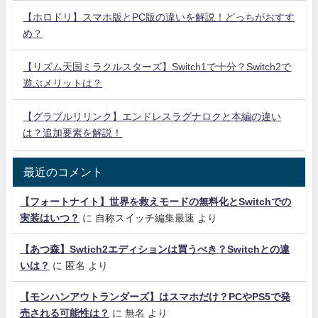
【ホロドリ】スマホ版とPC版の違いを解説！どっちがおすす
め？
【リズム天国ミラクルスターズ】Switch1で十分？Switch2で
遊ぶメリットは？
【グラブルリリンク】エンドレスラグナロクと本編の違い
は？追加要素を解説！
最近のコメント
【フォートナイト】世界を救えモードの無料化とSwitchでの
実装はいつ？
に
自称スイッチ編集最速
より
【あつ森】Swtich2エディションは買うべき？Switchとの違
いは？
に
匿名
より
【モンハンアウトランダーズ】はスマホだけ？PCやPS5で発
売される可能性は？
に
無名
より