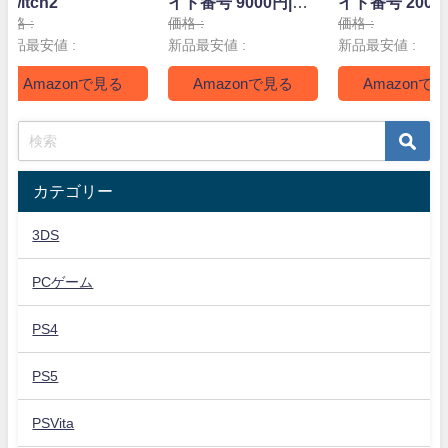
Switch2
イド番号 9000円|オ
イド番号 2000
ンラインコード版
ンラインコー
価格 :
価格 :
価格 :
新品最安値 :
新品最安値 :
新品最安値 :
Amazonで見る
Amazonで見る
Amazonで
カテゴリー
3DS
PCゲーム
PS4
PS5
PSVita