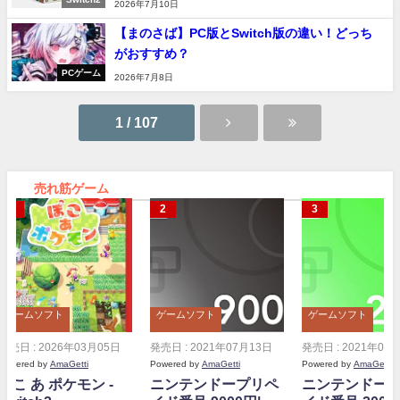
2026年7月10日
【まのさば】PC版とSwitch版の違い！どっち
がおすすめ？
PCゲーム
2026年7月8日
1 / 107
売れ筋ゲーム
ゲームソフト
ゲームソフト
ゲームソフト
発売日 : 2026年03月05日
発売日 : 2021年07月13日
発売日 : 2021年07
Powered by
AmaGetti
Powered by
AmaGetti
Powered by
AmaGetti
ぽこ あ ポケモン -
ニンテンドープリペ
ニンテンドー