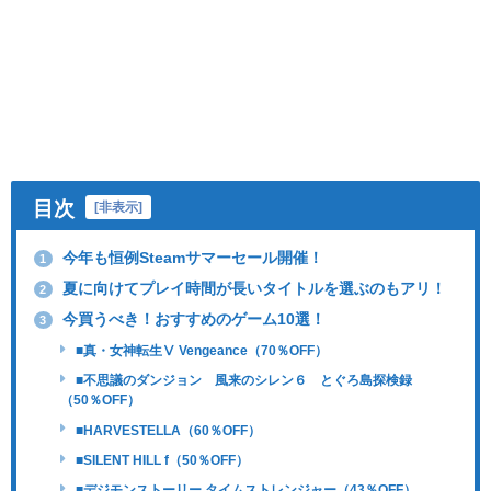
目次
[
非表示
]
今年も恒例Steamサマーセール開催！
1
夏に向けてプレイ時間が長いタイトルを選ぶのもアリ！
2
今買うべき！おすすめのゲーム10選！
3
■真・女神転生Ⅴ Vengeance（70％OFF）
■不思議のダンジョン 風来のシレン６ とぐろ島探検録
（50％OFF）
■HARVESTELLA（60％OFF）
■SILENT HILL f（50％OFF）
■デジモンストーリー タイムストレンジャー（43％OFF）