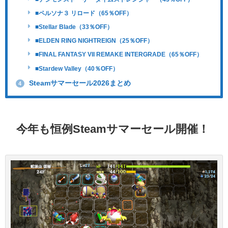
■ペルソナ３ リロード（65％OFF）
■Stellar Blade（33％OFF）
■ELDEN RING NIGHTREIGN（25％OFF）
■FINAL FANTASY VII REMAKE INTERGRADE（65％OFF）
■Stardew Valley（40％OFF）
Steamサマーセール2026まとめ
4
今年も恒例Steamサマーセール開催！