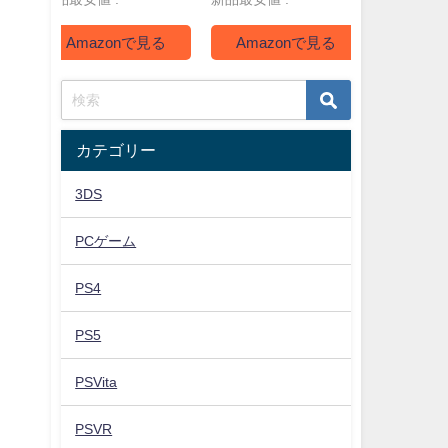
Amazonで見る
Amazonで見る
Ama
カテゴリー
3DS
PCゲーム
PS4
PS5
PSVita
PSVR