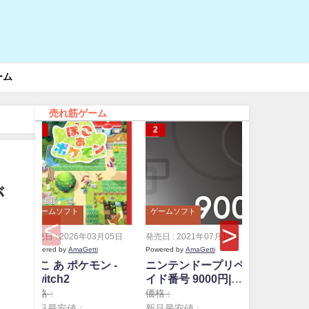
ーム
売れ筋ゲーム
が
ゲームソフト
ゲームソフト
ゲームソフ
発売日 : 2026年03月05日
発売日 : 2021年07月13日
発売日 : 20
Powered by
AmaGetti
Powered by
AmaGetti
Powered by
A
ぽこ あ ポケモン -
ニンテンドープリペ
ニンテン
Switch2
イド番号 9000円|オ
イド番号 
ンラインコード版
ンライン
価格 :
価格 :
価格 :
新品最安値 :
新品最安値 :
新品最安値 