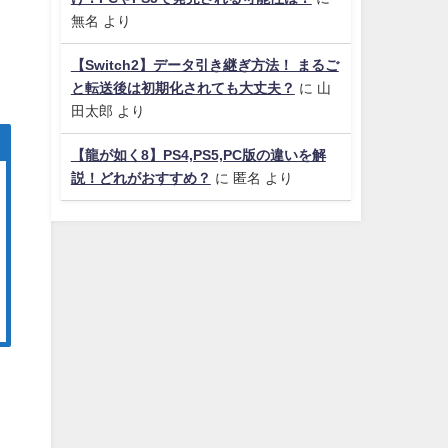
無名
より
【Switch2】データ引き継ぎ方法！ まるご
と転送後は初期化されても大丈夫？
に
山
田太郎
より
【龍が如く8】PS4,PS5,PC版の違いを解
説！どれがおすすめ？
に
匿名
より