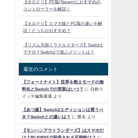
【ホロドリ】PC版(Steam)におすすめの
コントローラーを解説！
【ホロドリ】スマホ版とPC版の違いを解
説！どっちがおすすめ？
【リズム天国ミラクルスターズ】Switch1
で十分？Switch2で遊ぶメリットは？
最近のコメント
【フォートナイト】世界を救えモードの無
料化とSwitchでの実装はいつ？
に
自称ス
イッチ編集最速
より
【あつ森】Swtich2エディションは買うべ
き？Switchとの違いは？
に
匿名
より
【モンハンアウトランダーズ】はスマホだ
け？PCやPS5で発売される可能性は？
に