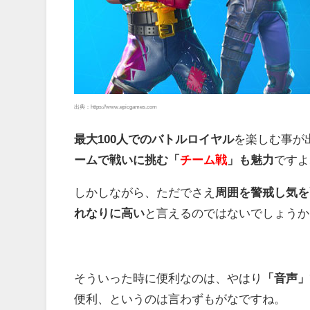
出典：https://www.epicgames.com
最大100人でのバトルロイヤル
を楽しむ事が
ームで戦いに挑む「
チーム戦
」も魅力
ですよ
しかしながら、ただでさえ
周囲を警戒し気を
れなりに高い
と言えるのではないでしょうか
そういった時に便利なのは、やはり
「音声」
便利、というのは言わずもがなですね。