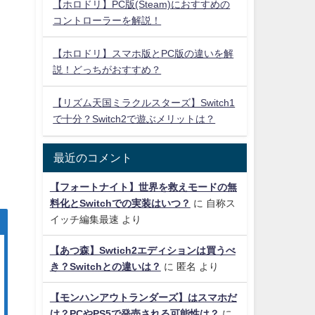
【ホロドリ】PC版(Steam)におすすめの
コントローラーを解説！
【ホロドリ】スマホ版とPC版の違いを解
説！どっちがおすすめ？
【リズム天国ミラクルスターズ】Switch1
で十分？Switch2で遊ぶメリットは？
最近のコメント
【フォートナイト】世界を救えモードの無
料化とSwitchでの実装はいつ？
に
自称ス
イッチ編集最速
より
【あつ森】Swtich2エディションは買うべ
き？Switchとの違いは？
に
匿名
より
【モンハンアウトランダーズ】はスマホだ
け？PCやPS5で発売される可能性は？
に