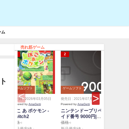
ーム
売れ筋ゲーム
ット
ゲームソフト
ゲームソフト
ゲームソフ
発売日 : 2026年03月05日
発売日 : 2021年07月13日
発売日 : 20
Powered by
AmaGetti
Powered by
AmaGetti
Powered by
A
ぽこ あ ポケモン -
ニンテンドープリペ
ニンテン
Switch2
イド番号 9000円|オ
イド番号 
ンラインコード版
ンライン
価格 :
価格 :
価格 :
新品最安値 :
新品最安値 :
新品最安値 