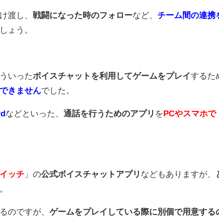
け渡し、
戦闘になった時のフォロー
など、
チーム間の連携
しょう。
ういった
ボイスチャットを利用してゲームをプレイ
するた
できません
でした。
rd
などといった、
通話を行うためのアプリ
を
PCやスマホで
イッチ
」の
公式ボイスチャットアプリ
などもありますが、
。
るのですが、
ゲームをプレイしている際に別個で用意する