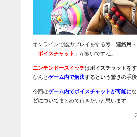
オンラインで協力プレイをする際、
連絡用・
「
ボイスチャット
」が多いですね。
ニンテンドースイッチ
は
ボイスチャットをす
なんと
ゲーム内で解決
するという驚きの手段
今回は
ゲーム内でボイスチャットが可能に
な
どについて
まとめて行きたいと思います。