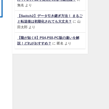
無名
より
【Switch2】データ引き継ぎ方法！ まるご
と転送後は初期化されても大丈夫？
に
山
田太郎
より
【龍が如く8】PS4,PS5,PC版の違いを解
説！どれがおすすめ？
に
匿名
より