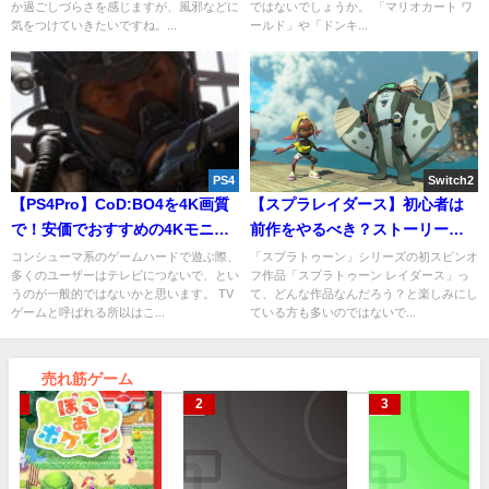
か過ごしづらさを感じますが、風邪などに
ではないでしょうか。 「マリオカート ワ
気をつけていきたいですね。...
ールド」や「ドンキ...
PS4
Switch2
【PS4Pro】CoD:BO4を4K画質
【スプラレイダース】初心者は
で！安価でおすすめの4Kモニタ
前作をやるべき？ストーリーの
ーを紹介！
繋がりは？
コンシューマ系のゲームハードで遊ぶ際、
「スプラトゥーン」シリーズの初スピンオ
多くのユーザーはテレビにつないで、とい
フ作品「スプラトゥーン レイダース」っ
うのが一般的ではないかと思います。 TV
て、どんな作品なんだろう？と楽しみにし
ゲームと呼ばれる所以はこ...
ている方も多いのではないで...
売れ筋ゲーム