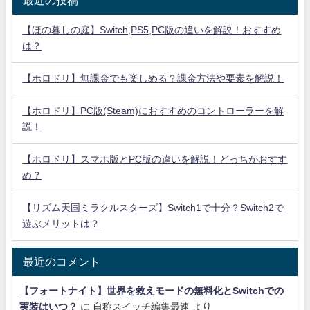
【ほの暮しの庭】Switch,PS5,PC版の違いを解説！おすすめ
は？
【ホロドリ】無課金でも楽しめる？課金方法や要素を解説！
【ホロドリ】PC版(Steam)におすすめのコントローラーを解
説！
【ホロドリ】スマホ版とPC版の違いを解説！どっちがおすす
め？
【リズム天国ミラクルスターズ】Switch1で十分？Switch2で
遊ぶメリットは？
最近のコメント
【フォートナイト】世界を救えモードの無料化とSwitchでの
実装はいつ？
に
自称スイッチ編集最速
より