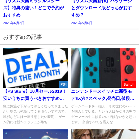
【リズム天国ミラクルスター
【リズム天国新作】パッケージ
ズ】特典の違い！どこで予約が
とダウンロード版どっちがおす
おすすめ
すめ？
2026年6月2日
2026年5月6日
おすすめの記事
PS4
Switch
【PS Store】10月セール2019！
ニンテンドースイッチに新型モ
安いうちに買うべきおすすめゲ
デルが!?スペック,発売日,値段を
ーム紹介！
予想！
急に気温が下がって涼しくなってきました
ゲームハードを一揃え、その世代のハード
が、空気も乾燥してくる頃合いですので、
を購入している、という人はかなりの率で
風邪などには一層注意したい時期。 ゲー
ゲーマーの中には多いのではないかと思い
ム的には新作ラッシュが落ち...
ます。 勿論すべてを揃えな...