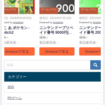
ゲームソフト
ゲームソフト
ゲームソフト
発売日 : 2026年03月05日
発売日 : 2021年07月13日
発売日 : 2021年07
Powered by
AmaGetti
Powered by
AmaGetti
Powered by
AmaGetti
ぽこ あ ポケモン -
ニンテンドープリペ
ニンテンドー
Switch2
イド番号 9000円|オ
イド番号 2000
ンラインコード版
ンラインコー
価格 :
価格 :
価格 :
新品最安値 :
新品最安値 :
新品最安値 :
Amazonで見る
Amazonで見る
Amazonで
カテゴリー
3DS
PCゲーム