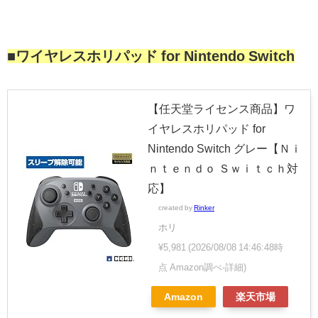
■ワイヤレスホリパッド for Nintendo Switch
【任天堂ライセンス商品】ワ
イヤレスホリパッド for
Nintendo Switch グレー【Ｎｉ
ｎｔｅｎｄｏ Ｓｗｉｔｃｈ対
応】
created by
Rinker
ホリ
¥5,981
(2026/08/08 14:46:48時
点 Amazon調べ-
詳細)
Amazon
楽天市場