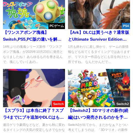
PCゲーム
PS4
【ワンスアポンア塊魂】
【Ark】DLCは買うべき？通常版
Switch,PS5,PC版の違いを解
とUltimate Survivor Editionの
説！おすすめはどれ？
違いを解説！
14年ぶりの塊魂シリーズ新作「ワンスア
1月も終わりに差し掛かり、ゲームの新情
ポンア塊魂」が2025年10月23日に発売と
報なども出てくるタイミングではあります
なりましたね！ あらゆるものを巻き込ん
が、リマスター作品などにも目を向けたい
で、塊にしていくあの...
所ですね。 なんだかんだで...
Switch
Switch2
【スプラ3】は本当に終了？スプ
【Switch2】3Dマリオの新作(続
ラ4までにブキ追加やDLCはもう
編)はいつ発売されるのかを予
来ない？
想！
連日ゲリラ豪雨などなど、夏から秋に変わ
Switch2が出てから、まだかなぁ？とつい
るタイミングの天気の安定しなさでなかな
考えてしまうのは、「3Dマリオ」の新作