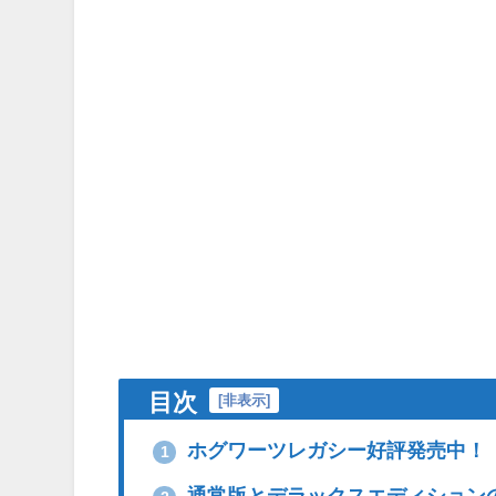
目次
[
非表示
]
ホグワーツレガシー好評発売中！
1
通常版とデラックスエディション