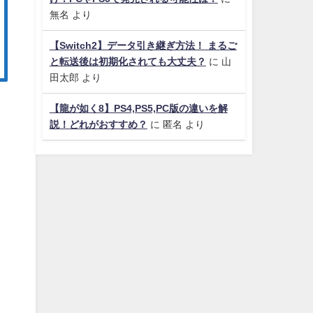
無名
より
【Switch2】データ引き継ぎ方法！ まるご
と転送後は初期化されても大丈夫？
に
山
田太郎
より
【龍が如く8】PS4,PS5,PC版の違いを解
説！どれがおすすめ？
に
匿名
より