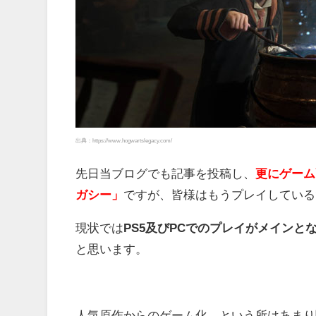
出典：https://www.hogwartslegacy.com/
先日当ブログでも記事を投稿し、
更にゲーム
ガシー」
ですが、皆様はもうプレイしている
現状では
PS5及びPCでのプレイがメインと
と思います。
人気原作からのゲーム化、という所はあまり