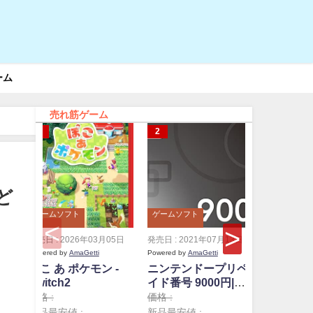
ーム
売れ筋ゲーム
ど
ゲームソフト
ゲームソフト
ゲームソフ
発売日 : 2026年03月05日
発売日 : 2021年07月13日
発売日 : 20
Powered by
AmaGetti
Powered by
AmaGetti
Powered by
A
ぽこ あ ポケモン -
ニンテンドープリペ
ニンテン
Switch2
イド番号 9000円|オ
イド番号 
ンラインコード版
ンライン
価格 :
価格 :
価格 :
新品最安値 :
新品最安値 :
新品最安値 