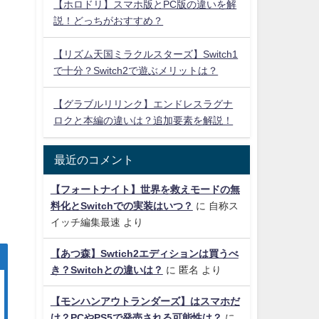
【ホロドリ】スマホ版とPC版の違いを解
説！どっちがおすすめ？
【リズム天国ミラクルスターズ】Switch1
で十分？Switch2で遊ぶメリットは？
【グラブルリリンク】エンドレスラグナ
ロクと本編の違いは？追加要素を解説！
最近のコメント
【フォートナイト】世界を救えモードの無
料化とSwitchでの実装はいつ？
に
自称ス
イッチ編集最速
より
【あつ森】Swtich2エディションは買うべ
き？Switchとの違いは？
に
匿名
より
【モンハンアウトランダーズ】はスマホだ
け？PCやPS5で発売される可能性は？
に