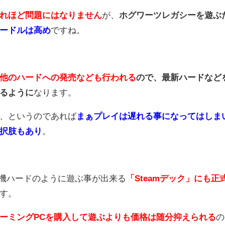
れほど問題にはなりません
が、
ホグワーツレガシーを遊ぶ
ードルは高め
ですね。
他のハードへの発売なども行われる
ので、最新ハードなど
るように
なります。
、というのであれば
まぁプレイは遅れる事になってはしま
択肢もあり
。
帯機ハードのように遊ぶ事が出来る
「Steamデック」にも正
す。
ーミングPCを購入して遊ぶよりも価格は随分抑えられる
の