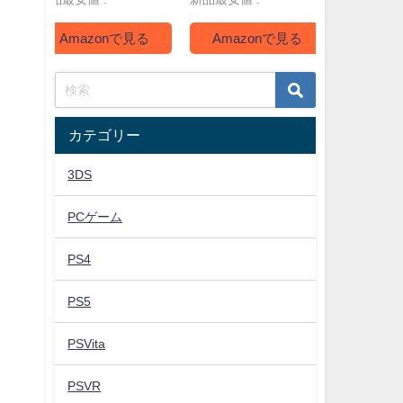
Amazonで見る
Amazonで見る
Ama
カテゴリー
3DS
PCゲーム
PS4
PS5
PSVita
PSVR