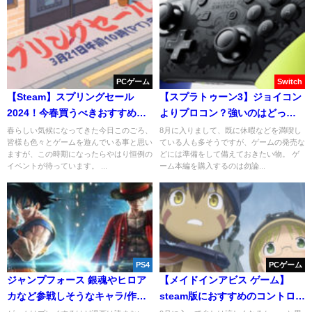
PCゲーム
Switch
【Steam】スプリングセール
【スプラトゥーン3】ジョイコン
2024！今春買うべきおすすめゲ
よりプロコン？強いのはどっ
ーム10選！
ち？
春らしい気候になってきた今日このごろ、
8月に入りまして、既に休暇などを満喫し
皆様も色々とゲームを遊んでいる事と思い
ている人も多そうですが、ゲームの発売な
ますが、この時期になったらやはり恒例の
どには準備をして備えておきたい物。 ゲ
イベントが待っています。 ...
ーム本編を購入するのは勿論...
PS4
PCゲーム
ジャンプフォース 銀魂やヒロア
【メイドインアビス ゲーム】
カなど参戦しそうなキャラ/作品
steam版におすすめのコントロー