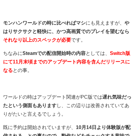
モンハンワールドの時に比べればマシ
にも見えますが、
や
はりサクサクと軽快に、かつ高画質でのプレイを望むなら
それなり以上のスペックが必要
です。
ちなみに
Steamでの配信開始時の内容
としては、
Switch版
にて11月末頃までのアップデート内容を含んだリリースに
なる
との事。
ワールドの時はアップデート関連がPC版では
遅れ気味だっ
たという側面もあります
し、この辺りは改善されていてあ
りがたいと言えるでしょう。
既に予約は開始されていますが、
10月14日より体験版が配
信される、との事なので、動作などをチェックする意味で