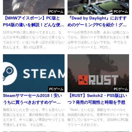
PCゲーム
PCゲーム
【MHWアイスボーン】PC版と
『Dead by Daylight』におすす
PS4版の違いを解説！どんな便利
めのゲーミングPCを紹介！グラ
MODが使える？
ボは何を選ぶ？
12月も中頃に差し掛かってきました、な
ゲームが発売される際、あるいは後になっ
んだか今年は暖かくなってみたり寒くなっ
てから、別のハードで発売されるという事
てみたりで、いまいち冬っぽさが足りない
は昨今では珍しくないですね。 中でもコ
気もします。 寒いのは苦手...
ンシューマハードと、PCの...
PCゲーム
PCゲーム
Steamサマーセール2018！安い
【RUST】Switch2・PS5版はい
うちに買うべきおすすめゲーム
つ？発売の可能性と時期を予想
をご紹介！
梅雨入りしたと思ったら、早くも恐ろしい
「Rust」といえば、過酷なサバイバルと
気温になるなど、夏の様相が思いっきり見
自由度の高さから、世界中のプレイヤーを
えてきて、中々に厳しい季節がやってくる
魅了しているゲームです。 2018年にPC版
予感がしますね。 そんな時...
でリリースされてか...