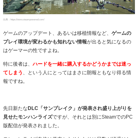
出典：https://store.steampowered.com/
ゲームのアップデート、あるいは移植情報など、
ゲームの
プレイ環境が変わるかも知れない情報
が出ると気になるの
はゲーマーの性ですよね。
特に後者は、
ハードを一緒に購入するかどうかまでは迷っ
てしまう
、という人にとってはまさに朗報ともなり得る情
報ですね。
先日新たな
DLC「サンブレイク」が発表され盛り上がりを
見せたモンハンライズ
ですが、それとは別にSteamでのPC
版配信が発表されました。