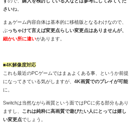
す
ので、
購入を検討している人などは参考にしてみてくだ
さい
ね。
まぁゲーム内容自体は基本的に移植版となるわけなので、
ぶ
っちゃけて言えば変更点らしい変更点はありませんが、
細かい所に違い
があります。
■4K解像度対応
これも最近のPCゲームではまぁよくある事、というか前提
になってきている気がしますが、
4K画質でのプレイが可能
に。
Switchは当然ながら画質という面ではPCに劣る部分もあり
ますし、
これは純粋に高画質で遊びたい人にとっては嬉し
い変更点
でしょう。