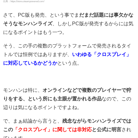
出典：https://store.steampowered.com/
さて、PC版も発売、という事でま
だまだ話題には事欠かな
そうなモンハンライズ
、しかしPC版が発売するからには気
になるポイントはもう一つ。
そう、この手の複数のプラットフォームで発売されるタイ
トルでは恒例ではありますが、
いわゆる「クロスプレイ」
に対応しているかどうか
という点。
モンハンは特に、
オンラインなどで複数のプレイヤーで狩
りをする、という所にも主眼が置かれる作品
なので、この
辺りは気になるポイントですよね。
で、まぁ結論から言うと、
残念ながらモンハンライズでは
この
「クロスプレイ」に関しては非対応
と公式に明言
され
ています。