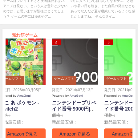
を予想！
ラー！
ゲームはプレイするけど漫画は読まない、
9月に入って少しは涼しくなるか……と思
アニメは見ない、という人は意外と少ない
いや暑い日も続き、また台風の発生なども
のでは、と思いますが皆様はどうでしょ
あってなんだか夏が継続しているような感
う？ ゲームの中には漫画やア...
じがしますね。 そんなタイ...
売れ筋ゲーム
ゲームソフト
ゲームソフト
ゲームソフト
発売日 : 2026年03月05日
発売日 : 2021年07月13日
発売日 : 2021年07
Powered by
AmaGetti
Powered by
AmaGetti
Powered by
AmaGetti
ぽこ あ ポケモン -
ニンテンドープリペ
ニンテンドー
Switch2
イド番号 9000円|オ
イド番号 2000
ンラインコード版
ンラインコー
価格 :
価格 :
価格 :
新品最安値 :
新品最安値 :
新品最安値 :
Amazonで見る
Amazonで見る
Amazonで