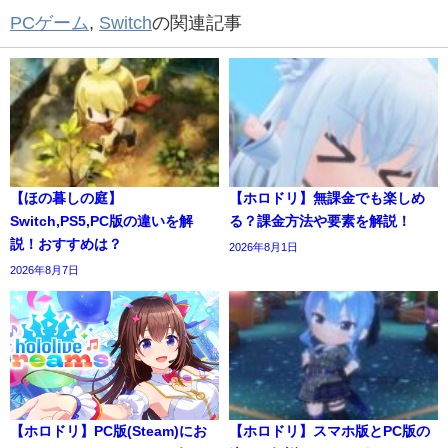
PCゲーム
,
Switch
の関連記事
【ほの暮しの庭】
【ホロドリ】無課金でも楽しめ
Switch,PS5,PC版の違いを解
る？課金方法や要素を解説！
説！おすすめは？
2026年8月1日
2026年8月7日
【ホロドリ】PC版(Steam)にお
【ホロドリ】スマホ版とPC版の