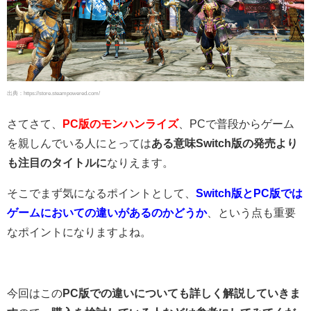
出典：https://store.steampowered.com/
さてさて、
PC版のモンハンライズ
、PCで普段からゲーム
を親しんでいる人にとっては
ある意味Switch版の発売より
も注目のタイトルに
なりえます。
そこでまず気になるポイントとして、
Switch版とPC版では
ゲームにおいての違いがあるのかどうか
、という点も重要
なポイントになりますよね。
今回はこの
PC版での違いについても詳しく解説していきま