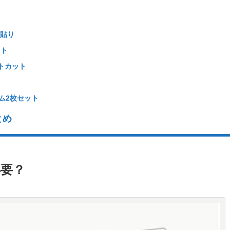
タ貼り
ット
トカット
ム2枚セット
とめ
必要？