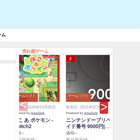
ーム
売れ筋ゲーム
ゲームソフト
ゲームソフト
ゲームソフ
発売日 : 2026年03月05日
発売日 : 2021年07月13日
発売日 : 20
Powered by
AmaGetti
Powered by
AmaGetti
Powered by
A
ぽこ あ ポケモン -
ニンテンドープリペ
ニンテン
Switch2
イド番号 9000円|オ
イド番号 
ンラインコード版
ンライン
価格 :
価格 :
価格 :
新品最安値 :
新品最安値 :
新品最安値 