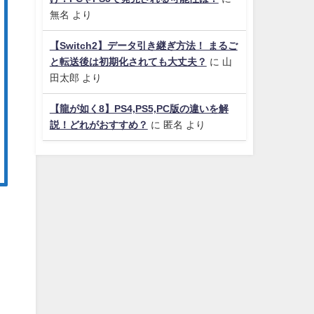
無名
より
【Switch2】データ引き継ぎ方法！ まるご
と転送後は初期化されても大丈夫？
に
山
田太郎
より
【龍が如く8】PS4,PS5,PC版の違いを解
説！どれがおすすめ？
に
匿名
より