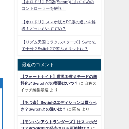
【ホロドリ】PC版(Steam)におすすめの
コントローラーを解説！
【ホロドリ】スマホ版とPC版の違いを解
説！どっちがおすすめ？
【リズム天国ミラクルスターズ】Switch1
で十分？Switch2で遊ぶメリットは？
最近のコメント
【フォートナイト】世界を救えモードの無
料化とSwitchでの実装はいつ？
に
自称ス
イッチ編集最速
より
【あつ森】Swtich2エディションは買うべ
き？Switchとの違いは？
に
匿名
より
【モンハンアウトランダーズ】はスマホだ
け？PCやPS5で発売される可能性は？
に