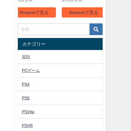
Amazonで見る
Amazonで見る
Ama
カテゴリー
3DS
PCゲーム
PS4
PS5
PSVita
PSVR