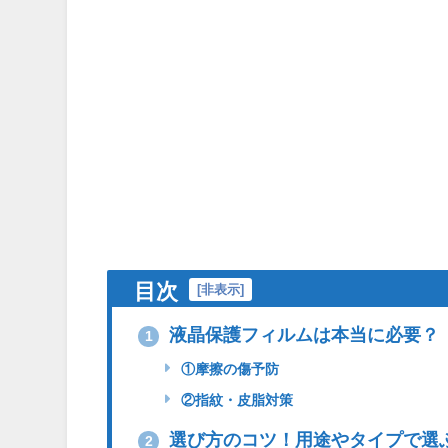
目次
[
非表示
]
液晶保護フィルムは本当に必要？
1
①摩擦の傷予防
②指紋・皮脂対策
選び方のコツ！用途やタイプで選
2