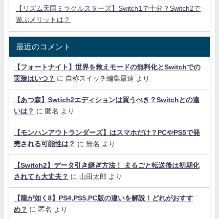
【リズム天国ミラクルスターズ】Switch1で十分？Switch2で
遊ぶメリットは？
最近のコメント
【フォートナイト】世界を救えモードの無料化とSwitchでの
実装はいつ？
に
自称スイッチ編集最速
より
【あつ森】Swtich2エディションは買うべき？Switchとの違
いは？
に
匿名
より
【モンハンアウトランダーズ】はスマホだけ？PCやPS5で発
売される可能性は？
に
無名
より
【Switch2】データ引き継ぎ方法！ まるごと転送後は初期化
されても大丈夫？
に
山田太郎
より
【龍が如く8】PS4,PS5,PC版の違いを解説！どれがおすす
め？
に
匿名
より