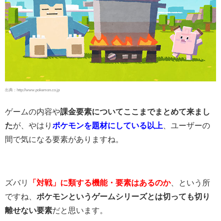
出典：http://www.pokemon.co.jp
ゲームの内容や
課金要素についてここまでまとめて来まし
た
が、やはり
ポケモンを題材にしている以上
、ユーザーの
間で気になる要素がありますね。
ズバリ
「対戦」に類する機能・要素はあるのか
、という所
ですね、
ポケモンというゲームシリーズとは切っても切り
離せない要素
だと思います。