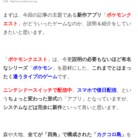
出典：http://www.pokemon.co.jp
まずは、今回の記事の主題である
新作アプリ
「
ポケモンク
エスト
」がどういったゲームなのか、説明＆紹介をしてい
きたいと思います。
「
ポケモンクエスト
」は、今更
説明の必要もないほど有名
なシリーズ
「
ポケモン
」を題材にした、
これまでとはまっ
たく
違うタイプのゲーム
です。
ニンテンドースイッチで配信中
、
スマホで後日配信
、とい
う
ちょっと変わった形式
の「アプリ」となっていますが、
システムなどは完全に新作
といって良いと思います。
森や大地、
全てが「四角」で構成された「
カクコロ島
」
を