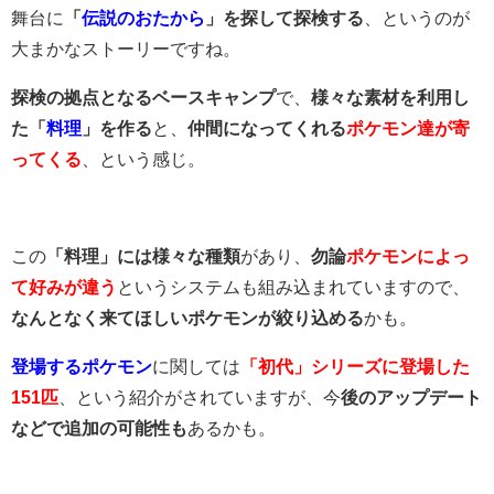
舞台に
「
伝説のおたから
」を探して探検する
、というのが
大まかなストーリーですね。
探検の拠点となるベースキャンプ
で、
様々な素材を利用し
た「
料理
」を作る
と、
仲間になってくれる
ポケモン達が寄
ってくる
、という感じ。
この
「料理」には様々な種類
があり、
勿論
ポケモンによっ
て好みが違う
というシステムも組み込まれていますので、
なんとなく来てほしいポケモンが絞り込める
かも。
登場するポケモン
に関しては
「初代」シリーズに登場した
151匹
、という紹介がされていますが、今
後のアップデート
などで追加の可能性も
あるかも。