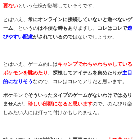
要ない
という仕様が影響していそうです。
とはいえ、
常にオンラインに接続していないと遊べないゲ
ーム
、というの
は不便な時もあります
し、
コレはコレで
遊
びやすい配慮
がされているのでは
ないでしょうか。
とはいえ、ゲーム的には
キャンプでわちゃわちゃしている
ポケモンを眺めたり
、
探検してアイテムを集めたりが
主目
的になりそう
なので、コレはコレでアリだと思います。
ポケモンで
そういったタイプのゲームがないわけではあり
ません
が、
珍しい部類になると思います
ので、のんびり楽
しみたい人には打って付けかもしれません。