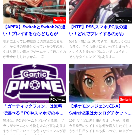
Switch
PCゲーム
【APEX】SwitchとSwitch2の違
【NTE】PS5,スマホ,PC版の違
い！プレイするならどちらがお
い！どれでプレイするのがおす
すすめ？
すめ？
場所によっては40度超えの気温になるな
5月も下旬が近づいてきて、夏のような日
ど、かなりの酷暑となっている今年の夏、
も多く、早くも暑さにまいってしまった、
やはり涼しい部屋でゲームをして過ごすの
という人も多いのではないでしょうか。
が安全かもしれません。 涼...
そんなタイミングではありま...
PCゲーム
Switch
「ガーティックフォン」は無料
【ポケモンレジェンズZ-A】
で遊べる？PCやスマホでのやり
Swirch2版はカタログチケットで
方！
購入できる？
皆様は、PCでゲームをプレイする際、ブ
10月も半ばに差し掛かりましたが、皆様
ラウザゲームという物を遊んだ事はありま
今月発売のタイトルは何か購入したでしょ
すか？一口にいっても色々なジャンルが存
うか？注目タイトルも多いので、遊ぶゲー