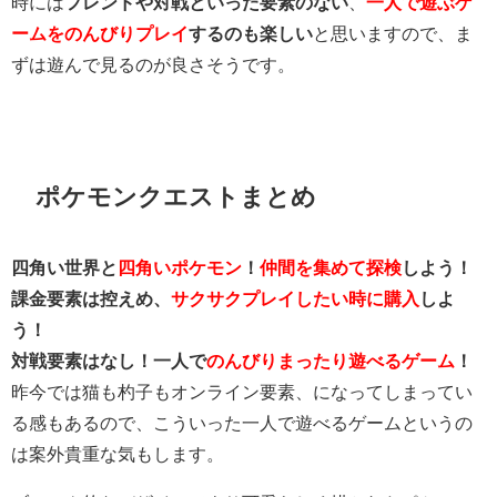
時には
フレンドや対戦といった要素のない
、
一人で遊ぶゲ
ームをのんびりプレイ
するのも楽しい
と思いますので、ま
ずは遊んで見るのが良さそうです。
ポケモンクエストまとめ
四角い世界と
四角いポケモン
！
仲間を集めて探検
しよう！
課金要素は控えめ、
サクサクプレイしたい時に購入
しよ
う！
対戦要素はなし！一人で
のんびりまったり遊べるゲーム
！
昨今では猫も杓子もオンライン要素、になってしまってい
る感もあるので、こういった一人で遊べるゲームというの
は案外貴重な気もします。