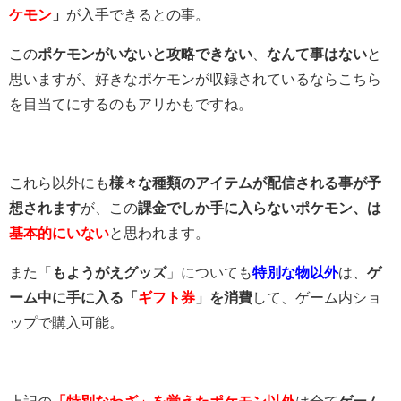
ケモン
」
が入手できるとの事。
この
ポケモンがいないと攻略できない
、
なんて事はない
と
思いますが、好きなポケモンが収録されているならこちら
を目当てにするのもアリかもですね。
これら以外にも
様々な種類のアイテムが配信される事が予
想されます
が、この
課金でしか手に入らないポケモン、は
基本的にいない
と思われます。
また「
もようがえグッズ
」についても
特別な物以外
は、
ゲ
ーム中に手に入る「
ギフト券
」を消費
して、ゲーム内ショ
ップで購入可能。
上記の
「特別なわざ」を覚えたポケモン以外
は全て
ゲーム