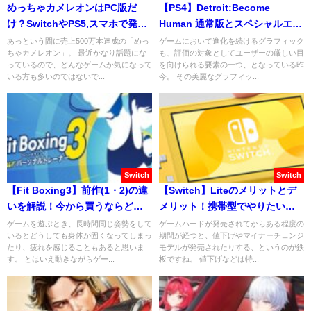
めっちゃカメレオンはPC版だ
【PS4】Detroit:Become
け？SwitchやPS5,スマホで発売
Human 通常版とスペシャルエデ
される可能性は？
ィションの違いを解説！
あっという間に売上500万本達成の「めっ
ゲームにおいて進化を続けるグラフィック
ちゃカメレオン」。 最近かなり話題にな
も、評価の対象としてユーザーの厳しい目
っているので、どんなゲームか気になって
を向けられる要素の一つ、となっている昨
いる方も多いのではないで...
今。 その美麗なグラフィッ...
Switch
Switch
【Fit Boxing3】前作(1・2)の違
【Switch】Liteのメリットとデ
いを解説！今から買うならどれ
メリット！携帯型でやりたいお
がおすすめ？
すすめゲームを考察！
ゲームを遊ぶとき、長時間同じ姿勢をして
ゲームハードが発売されてからある程度の
いるとどうしても身体が固くなってしまっ
期間が経つと、値下げやマイナーチェンジ
たり、疲れを感じることもあると思いま
モデルが発売されたりする、というのが鉄
す。 とはいえ動きながらゲー...
板ですね。 値下げなどは特...