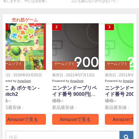
在しますが。 中には完全無...
ムにも困らないのではないで...
売れ筋ゲーム
ゲームソフト
ゲームソフト
ゲームソフト
発売日 : 2026年03月05日
発売日 : 2021年07月13日
発売日 : 2021年07
Powered by
AmaGetti
Powered by
AmaGetti
Powered by
AmaGetti
ぽこ あ ポケモン -
ニンテンドープリペ
ニンテンドー
Switch2
イド番号 9000円|オ
イド番号 2000
ンラインコード版
ンラインコー
価格 :
価格 :
価格 :
新品最安値 :
新品最安値 :
新品最安値 :
Amazonで見る
Amazonで見る
Amazonで