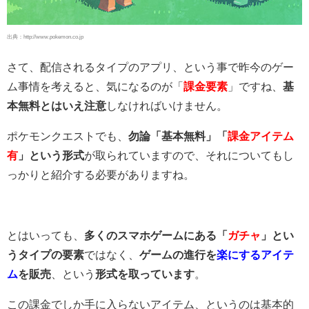
出典：http://www.pokemon.co.jp
さて、配信されるタイプのアプリ、という事で昨今のゲー
ム事情を考えると、気になるのが「
課金要素
」ですね、
基
本無料とはいえ注意
しなければいけません。
ポケモンクエストでも、
勿論「基本無料」「
課金アイテム
有
」という形式
が取られていますので、それについてもし
っかりと紹介する必要がありますね。
とはいっても、
多くのスマホゲームにある「
ガチャ
」とい
うタイプの要素
ではなく、
ゲームの進行を
楽にするアイテ
ム
を販売
、という
形式を取っています
。
この課金でしか手に入らないアイテム、というのは基本的