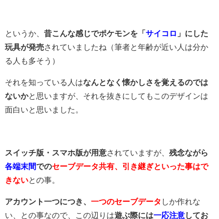
というか、
昔こんな感じでポケモンを「
サイコロ
」にした
玩具が発売
されていましたね（筆者と年齢が近い人は分か
る人も多そう）
それを知っている人は
なんとなく懐かしさを覚えるのでは
ないか
と思いますが、それを抜きにしてもこのデザインは
面白いと思いました。
スイッチ版・スマホ版が用意
されていますが、
残念ながら
各端末間
での
セーブデータ共有、引き継ぎといった事はで
きない
との事。
アカウント一つにつき、
一つのセーブデータ
しか作れな
い、との事なので、この辺りは
遊ぶ際には
一応注意
してお