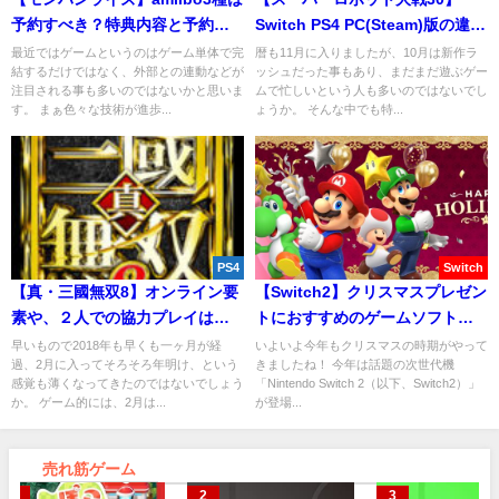
予約すべき？特典内容と予約店
Switch PS4 PC(Steam)版の違
舗を解説！
い！おすすめは？
最近ではゲームというのはゲーム単体で完
暦も11月に入りましたが、10月は新作ラ
結するだけではなく、外部との連動などが
ッシュだった事もあり、まだまだ遊ぶゲー
注目される事も多いのではないかと思いま
ムで忙しいという人も多いのではないでし
す。 まぁ色々な技術が進歩...
ょうか。 そんな中でも特...
PS4
Switch
【真・三國無双8】オンライン要
【Switch2】クリスマスプレゼン
素や、２人での協力プレイは不
トにおすすめのゲームソフト６
可能？
選！
早いもので2018年も早くも一ヶ月が経
いよいよ今年もクリスマスの時期がやって
過、2月に入ってそろそろ年明け、という
きましたね！ 今年は話題の次世代機
感覚も薄くなってきたのではないでしょう
「Nintendo Switch 2（以下、Switch2）」
か。 ゲーム的には、2月は...
が登場...
売れ筋ゲーム