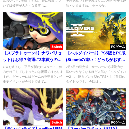
は言いづらい時期ですね。 特に台風につ
それぞれですがそれなりにお金がかかる趣
いては被害が大きくなる事も...
味といえますね。 セールな...
Switch
PCゲーム
【スプラトゥーン3】ナワバリセ
【ヘルダイバー2】PS5版とPC版
ットはお得？普通に2本買うのと
(Steam)の違い！どっちがおすす
の違いは？
め？
GWも終了し、平日が新たにスタート、休
2月8日の発売後、サーバーの処理能力が
みが終了してしまったのは憂鬱ではありま
追いつかなくなるほど人気な「ヘルダイバ
すが、ゲーマーにはゲームの発売日という
ー2」。 協力プレイ型のTPSとして注目の
重要イベントが今後も控えて...
タイトルです。 今回は...
Switch
PCゲーム
【モンハンライズ】amiibo3種は
【スーパーロボット大戦30】