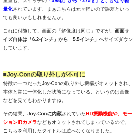
重量も、スイッチの
「398g」から「275ｇ」と、かなり軽
量化
されています、まぁこちらは元々軽いので誤差といっ
ても良いかもしれませんが。
これに付随して、画面の「解像度は同じ」ですが、
画面サ
イズ自体は「6.2インチ」から「5.5インチ」へ
サイズダウン
しています。
■Joy-Conの取り外しが不可に
特徴の一つだったJoy-Conの取り外し機構がオミットされ、
本体と常に一体化した状態になっている、というのは画像
などを見てもわかりますね。
その結果、
Joy-Conに内蔵
されていた
HD振動機能や、モー
ションIRカメラ
などもオミットされてしまっているので、
こちらを利用したタイトルは遊べなくなりました。