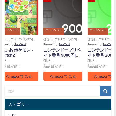
ゲームソフト
ゲームソフト
ゲームソフト
発売日 : 2026年03月05日
発売日 : 2021年07月13日
発売日 : 2021年07
Powered by
AmaGetti
Powered by
AmaGetti
Powered by
AmaGetti
ぽこ あ ポケモン -
ニンテンドープリペ
ニンテンドー
Switch2
イド番号 9000円|オ
イド番号 2000
ンラインコード版
ンラインコー
価格 :
価格 :
価格 :
新品最安値 :
新品最安値 :
新品最安値 :
Amazonで見る
Amazonで見る
Amazonで
カテゴリー
3DS