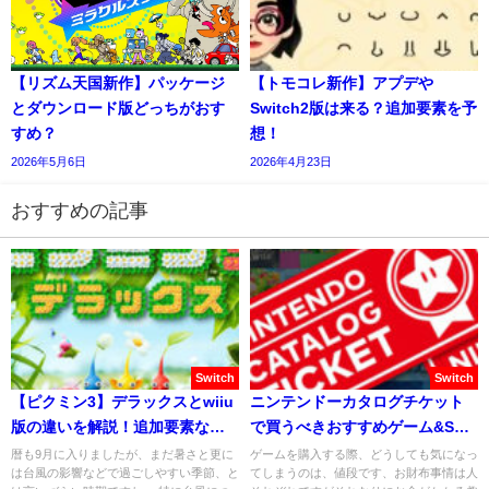
【リズム天国新作】パッケージ
【トモコレ新作】アプデや
とダウンロード版どっちがおす
Switch2版は来る？追加要素を予
すめ？
想！
2026年5月6日
2026年4月23日
おすすめの記事
Switch
Switch
【ピクミン3】デラックスとwiiu
ニンテンドーカタログチケット
版の違いを解説！追加要素など
で買うべきおすすめゲーム&SD
も予想！
カードを紹介！
暦も9月に入りましたが、まだ暑さと更に
ゲームを購入する際、どうしても気になっ
は台風の影響などで過ごしやすい季節、と
てしまうのは、値段です、お財布事情は人