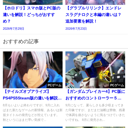
【ホロドリ】スマホ版とPC版の
【グラブルリリンク】エンドレ
違いを解説！どっちがおすす
スラグナロクと本編の違いは？
め？
追加要素を解説！
2026年7月29日
2026年7月23日
おすすめの記事
PCゲーム
PCゲーム
【テイルズオブアライズ】
【ガンダムブレイカー4】PC版に
PS4PS5Steam版の違いを解説！
おすすめのコントローラー５選
おすすめは？
を解説！
8月もいよいよ終わりですが、9月に入れ
9月になって、夏らしさも多少収まってき
ばまた新たなゲームの新情報、あるいは新
た印象ですが、まだまだ油断は禁物、残暑
規タイトルの発売などが控えています。
で体調を崩さないように気をつけていきた
秋というにはまだ早い気候で...
いですね。 8月に発売され...