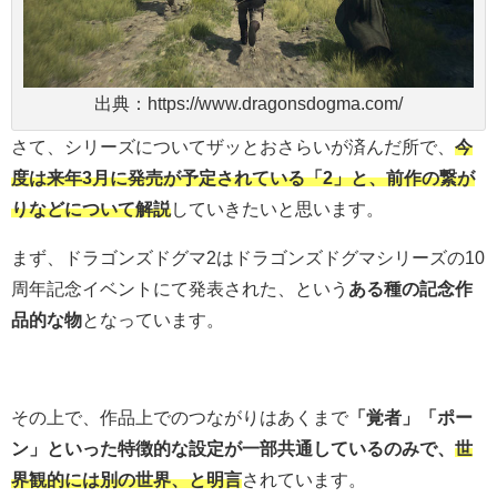
出典：https://www.dragonsdogma.com/
さて、シリーズについてザッとおさらいが済んだ所で、
今
度は来年3月に発売が予定されている「2」と、前作の繋が
りなどについて解説
していきたいと思います。
まず、ドラゴンズドグマ2はドラゴンズドグマシリーズの10
周年記念イベントにて発表された、という
ある種の記念作
品的な物
となっています。
その上で、作品上でのつながりはあくまで
「覚者」「ポー
ン」といった特徴的な設定が一部共通しているのみで、
世
界観的には別の世界、と明言
されています。