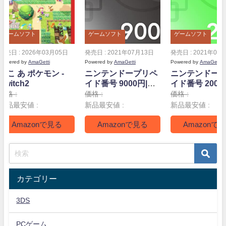
ゲームソフト
ゲームソフト
ゲームソフト
発売日 : 2026年03月05日
発売日 : 2021年07月13日
発売日 : 2021年07
Powered by
AmaGetti
Powered by
AmaGetti
Powered by
AmaGetti
ぽこ あ ポケモン -
ニンテンドープリペ
ニンテンドー
Switch2
イド番号 9000円|オ
イド番号 2000
ンラインコード版
ンラインコー
価格 :
価格 :
価格 :
新品最安値 :
新品最安値 :
新品最安値 :
Amazonで見る
Amazonで見る
Amazonで
カテゴリー
3DS
PCゲーム