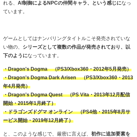
れる、
AI制御によるNPCの仲間キャラ、という感じに
なっ
ています。
ゲームとしてはナンバリングタイトルこそ発売されていな
い物の、
シリーズとして複数の作品が発売されており、以
下のように
なっています。
・Dragon's Dogma （PS3/Xbox360・2012年5月発売）
・Dragon's Dogma Dark Arisen （PS3/Xbox360・2013
年4月発売）
・Dragon's Dogma Quest （PS Vita・2013年12月配信
開始・2015年1月終了）
・ドラゴンズドグマ オンライン （PS4他・2015年8月サ
ービス開始・2019年12月終了）
と、このような感じで、厳密に言えば、
初作に追加要素を