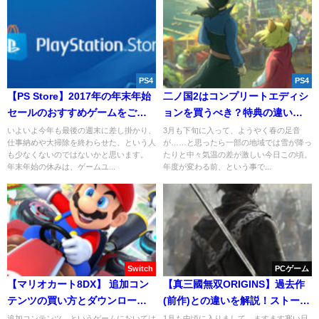
PS4
PS4
【PS Store】2017年の年末年始
二ノ国2はコンプリートエディシ
セールのおすすめゲームをご紹
ョンを買うべき？特典の違いを
介！
解説！
いよいよ今年も最後の週末に差し掛かり、
3月も下旬に入って、ようやく春の足音
仕事納めや大掃除を終わらせた、という人
が……と思ったら一部の地域では雪が降っ
も少なくないのではないかと思います。
たりと中々気温の差が激しい今日この頃。
年末年始の休みは、ゲームユ...
年度が変わる前、という事で...
Switch
PCゲーム
【マリオカート8DX】 追加コン
【真三國無双ORIGINS】過去作
テンツの買い方とダウンロード
(前作)との違いを解説！ストーリ
方法を解説！
ーの繋がりは？
追加コンテンツ、というゲームにおいては
1月も中頃に入りまして、ますます寒い日