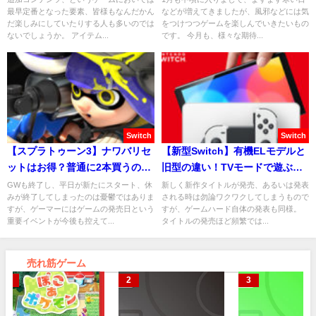
最早定番となった要素、皆様もなんだかん
などが増えてきましたが、風邪などには気
だ楽しみにしていたりする人も多いのでは
をつけつつゲームを楽しんでいきたいもの
ないでしょうか。 アイテム...
です。 今月も、様々な期待...
Switch
Switch
【スプラトゥーン3】ナワバリセ
【新型Switch】有機ELモデルと
ットはお得？普通に2本買うのと
旧型の違い！TVモードで遊ぶな
の違いは？
ら関係なし？
GWも終了し、平日が新たにスタート、休
新しく新作タイトルが発売、あるいは発表
みが終了してしまったのは憂鬱ではありま
される時は勿論ワクワクしてしまうもので
すが、ゲーマーにはゲームの発売日という
すが、ゲームハード自体の発表も同様。
重要イベントが今後も控えて...
タイトルの発売ほど頻繁では...
売れ筋ゲーム