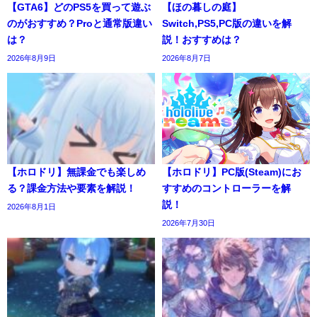
【GTA6】どのPS5を買って遊ぶ
【ほの暮しの庭】
のがおすすめ？Proと通常版違い
Switch,PS5,PC版の違いを解
は？
説！おすすめは？
2026年8月9日
2026年8月7日
【ホロドリ】無課金でも楽しめ
【ホロドリ】PC版(Steam)にお
る？課金方法や要素を解説！
すすめのコントローラーを解
説！
2026年8月1日
2026年7月30日