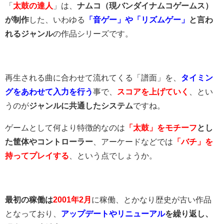
「
太鼓の達人
」は、
ナムコ（現バンダイナムコゲームス）
が制作
した、いわゆる
「音ゲー」や「リズムゲー」
と言わ
れるジャンル
の作品シリーズです。
再生される曲に合わせて流れてくる「譜面」を、
タイミン
グをあわせて入力を行う
事で、
スコアを上げていく
、とい
うのが
ジャンルに共通したシステム
ですね。
ゲームとして何より特徴的なのは
「太鼓」をモチーフ
とし
た筐体やコントローラー
、アーケードなどでは
「バチ」を
持ってプレイする
、という点でしょうか。
最初の稼働は
2001年2月
に稼働、とかなり歴史が古い作品
となっており、
アップデートやリニューアル
を繰り返し、