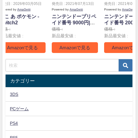
発売日 : 2026年03月05日
発売日 : 2021年07月13日
発売日 : 2021年07
Powered by
AmaGetti
Powered by
AmaGetti
Powered by
AmaGetti
ぽこ あ ポケモン -
ニンテンドープリペ
ニンテンドー
Switch2
イド番号 9000円|オ
イド番号 2000
ンラインコード版
ンラインコー
価格 :
価格 :
価格 :
新品最安値 :
新品最安値 :
新品最安値 :
Amazonで見る
Amazonで見る
Amazonで
カテゴリー
3DS
PCゲーム
PS4
PS5