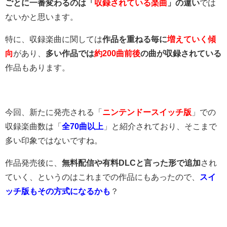
ごとに一番変わるのは「
収録されている楽曲
」の違い
では
ないかと思います。
特に、収録楽曲に関しては
作品を重ねる毎に
増えていく傾
向
があり、
多い作品では
約200曲前後
の曲が収録されている
作品もあります。
今回、新たに発売される「
ニンテンドースイッチ版
」での
収録楽曲数は「
全70曲以上
」と紹介されており、そこまで
多い印象ではないですね。
作品発売後に、
無料配信や有料DLCと言った形で追加
され
ていく、というのはこれまでの作品にもあったので、
スイ
ッチ版もその方式になるかも
？