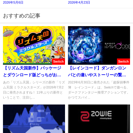
2026年5月6日
2026年4月23日
おすすめの記事
Switch
Switch
【リズム天国新作】パッケージ
【レインコード】ダンガンロン
とダウンロード版どっちがおす
パとの違いやストーリーの繋が
すめ？
りは？
あの「リズム天国」シリーズの新作「リズ
2023年6月30日に発売された「超探偵事件
ム天国 ミラクルスターズ」が2026年7月2
簿 レインコード」は、Switchで遊べる、
日に発売されますね！ 11年ぶりの新作と
ダークファンタジー推理アクションです。
いうことで、注目し...
かつてスパイ...