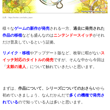
出典：https://twitter.com/taiko_team
様々な
ゲームの新作が発売
される一方、
過去に発売された
作品の移植
なども盛んなのは
ニンテンドースイッチ
がそれ
だけ普及しているという証拠。
リメイク・移植
やアップデート版など、枚挙に暇がない
ス
イッチ対応のタイトルの発売
ですが、そんな中から今回は
「
太鼓の達人
」について触れていきたいと思います。
まずは、
作品について、シリーズについてのおさらい
から
初めていきましょう、なんだかんだで
多くの機種で発売さ
れている
ので知っている人は多いと思います。