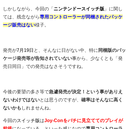
しかしながら、今回の「
ニンテンドースイッチ版
」に関し
ては、残念ながら
専用コントローラーが同梱されたパッケ
ージ販売はない
様子。
発売が
7月19日
と、そんなに日がない中、特に
同梱版のパッ
ケージ発売等が告知されていない
事から、少なくとも「発
売日同日」での発売はなさそうですね。
今後の要望の多さ等で
急遽発売が決定！という事がありえ
ないわけではない
とは思うのですが、
確率はそんなに高く
ないかも
しれませんね。
今回の
スイッチ版
は
Joy-Conをバチに見立ててのプレイが
前提
になっている、といった感じなので
専用コントローラ