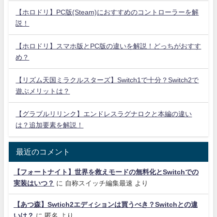
【ホロドリ】PC版(Steam)におすすめのコントローラーを解
説！
【ホロドリ】スマホ版とPC版の違いを解説！どっちがおすす
め？
【リズム天国ミラクルスターズ】Switch1で十分？Switch2で
遊ぶメリットは？
【グラブルリリンク】エンドレスラグナロクと本編の違い
は？追加要素を解説！
最近のコメント
【フォートナイト】世界を救えモードの無料化とSwitchでの
実装はいつ？
に
自称スイッチ編集最速
より
【あつ森】Swtich2エディションは買うべき？Switchとの違
いは？
に
匿名
より