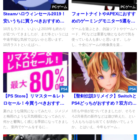
PCゲーム
PCゲーム
Steamハロウィンセール2019！
フォートナイトやAPEXにおすす
安いうちに買うべきおすすめゲ
めのゲーミングモニター5選を解
ーム紹介！
説！
10月もラスト、いよいよ2019年も終わり
ゲームを遊ぶとき、勿論ソフトやゲームハ
が近づいてきましたが、まだ冬というには
ード、PCなどは重要な物となるので気を
中途半端な気候ではないかと思います。
使っている人も多いと思います。 しか
10月ラストといえばハ...
し、十全にゲームの映像美を楽...
PS4
PS4
【PS Store】リマスター＆レト
【聖剣伝説3リメイク】Switchと
ロセール！今買うべきおすすめ
PS4どっちがおすすめ？双方の違
ゲーム一覧！
いは？
夏のような陽気になってみたり、ジメジメ
3月も中頃が近づいてきましたが、そろそ
と梅雨のような天気模様になってみたり、
ろ2月発売の新作などは遊び終えた、とい
何かと鬱陶しく感じる季節になってきまし
う人もちらほら出てくる頃合いでしょう
た。 室内でゲームをするに...
か。 とはいえ、今年もゲーム...