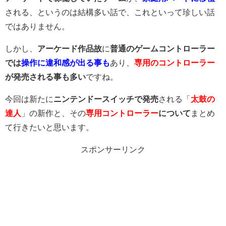
される、というのは結構多い話で、これといって珍しい話
ではありません。
しかし、
アーケード作品故
に
普通のゲームコントローラー
では
操作に違和感が出る事も
あり、
専用のコントローラー
が発売される事も多い
ですね。
今回は新たに
ニンテンドースイッチで発売
される「
太鼓の
達人
」の新作と、その
専用コントローラー
について
まとめ
て行きたいと思います。
スポンサーリンク