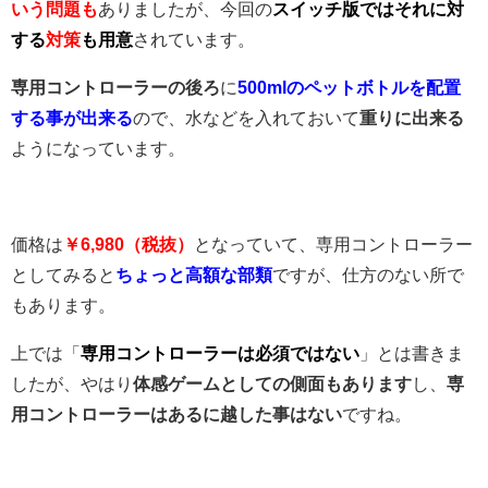
いう問題も
ありましたが、今回の
スイッチ版ではそれに対
する
対策
も用意
されています。
専用コントローラーの後ろ
に
500mlのペットボトルを配置
する事が出来る
ので、水などを入れておいて
重りに出来る
ようになっています。
価格は
￥6,980（税抜）
となっていて、専用コントローラー
としてみると
ちょっと高額な部類
ですが、仕方のない所で
もあります。
上では「
専用コントローラーは必須ではない
」とは書きま
したが、やはり
体感ゲームとしての側面もあります
し、
専
用コントローラーはあるに越した事はない
ですね。