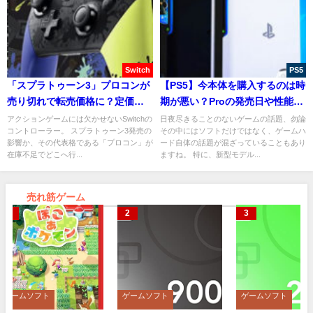
Switch
PS5
「スプラトゥーン3」プロコンが
【PS5】今本体を購入するのは時
売り切れで転売価格に？定価で
期が悪い？Proの発売日や性能を
買うにはどこで予約？
予想！
アクションゲームには欠かせないSwitchの
日夜尽きることのないゲームの話題、勿論
コントローラー。 スプラトゥーン3発売の
その中にはソフトだけではなく、ゲームハ
影響か、その代表格である「プロコン」が
ード自体の話題が混ざっていることもあり
在庫不足でどこへ行...
ますね。 特に、新型モデル...
売れ筋ゲーム
ゲームソフト
ゲームソフト
ゲームソフト