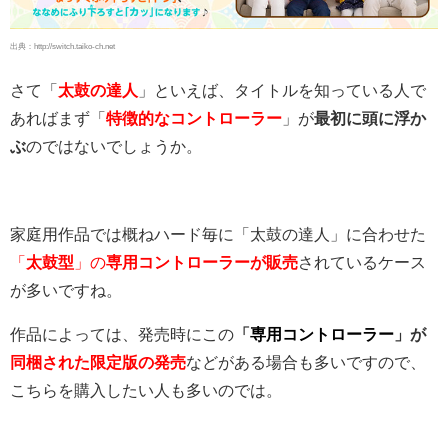
出典：http://switch.taiko-ch.net
さて「
太鼓の達人
」といえば、タイトルを知っている人で
あればまず「
特徴的なコントローラー
」が
最初に頭に浮か
ぶ
のではないでしょうか。
家庭用作品では概ねハード毎に「太鼓の達人」に合わせた
「
太鼓型
」の
専用コントローラーが販売
されているケース
が多いですね。
作品によっては、発売時にこの
「
専用コントローラー
」が
同梱された限定版の発売
などがある場合も多いですので、
こちらを購入したい人も多いのでは。