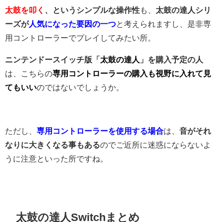
太鼓を叩く
、というシンプルな操作性
も、
太鼓の達人シリ
ーズが
人気になった要因の一つ
と考えられますし、是非専
用コントローラーでプレイしてみたい所。
ニンテンドースイッチ版「
太鼓の達人
」を購入予定の人
は、こちらの
専用コントローラーの購入も視野に入れて見
てもいい
のではないでしょうか。
ただし、
専用コントローラーを使用する場合
は、
音がそれ
なりに大きくなる事もある
のでご近所に迷惑にならないよ
うに注意といった所ですね。
太鼓の達人Switchまとめ