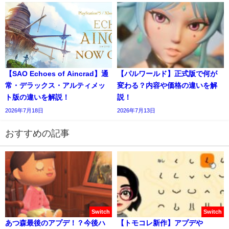
【SAO Echoes of Aincrad】通
【パルワールド】正式版で何が
常・デラックス・アルティメッ
変わる？内容や価格の違いを解
ト版の違いを解説！
説！
2026年7月18日
2026年7月13日
おすすめの記事
Switch
Switch
あつ森最後のアプデ！？今後ハ
【トモコレ新作】アプデや