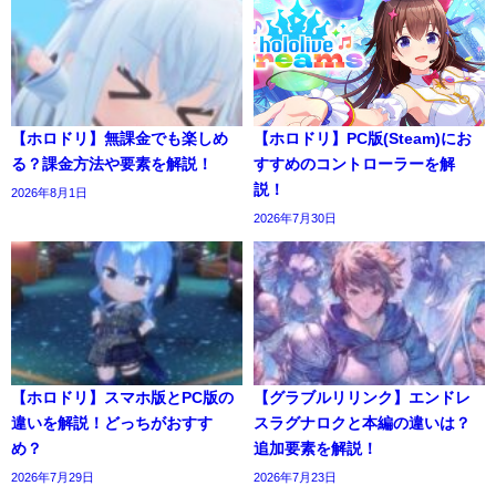
【ホロドリ】無課金でも楽しめ
【ホロドリ】PC版(Steam)にお
る？課金方法や要素を解説！
すすめのコントローラーを解
説！
2026年8月1日
2026年7月30日
【ホロドリ】スマホ版とPC版の
【グラブルリリンク】エンドレ
違いを解説！どっちがおすす
スラグナロクと本編の違いは？
め？
追加要素を解説！
2026年7月29日
2026年7月23日