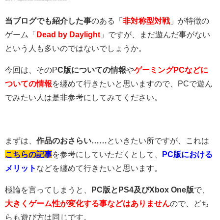
当ブログでも紹介した事
のある「
非対称型対戦
」が特徴の
ゲーム「
Dead by Daylight
」ですが、まだ遊んだ事がない
という人も多いのではないでしょうか。
今回は、そのP
C版についての情報
や
ゲーミングPCなどに
ついての情報
を纏めて行きたいと思いますので、PCで遊ん
でみたい人は是非参考にしてみてください。
まずは、
作品のおさらい……
といきたい所ですが、これは
こちらの記事
を参考にしていただくとして、
PC版における
メリット
などを纏めて行きたいと思います。
極論を言ってしまうと、
PC版とPS4及びXbox One版
で、
大きくゲーム性が変化する事などはありません
ので、どち
らも遊び方は同じです。