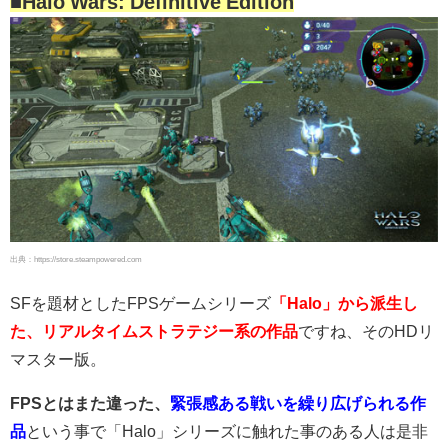
■Halo Wars: Definitive Edition
出典：https://store.steampowered.com
SFを題材としたFPSゲームシリーズ
「Halo」から派生し
た、リアルタイムストラテジー系の作品
ですね、そのHDリ
マスター版。
FPSとはまた違った、
緊張感ある戦いを繰り広げられる作
品
という事で「Halo」シリーズに触れた事のある人は是非