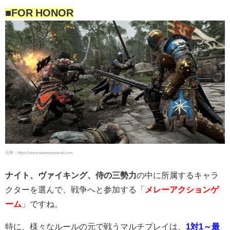
■FOR HONOR
出典：https://store.steampowered.com
ナイト、ヴァイキング、侍の三勢力
の中に所属するキャラ
クターを選んで、戦争へと参加する「
メレーアクションゲ
ーム
」ですね。
特に、様々なルールの元で戦うマルチプレイは、
1対1～最