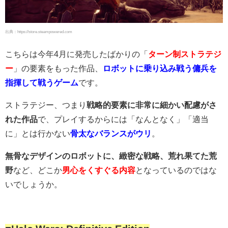
出典：https://store.steampowered.com
こちらは今年4月に発売したばかりの「
ターン制ストラテジ
ー
」の要素をもった作品、
ロボットに乗り込み戦う傭兵を
指揮して戦うゲーム
です。
ストラテジー、つまり
戦略的要素に非常に細かい配慮がさ
れた作品
で、プレイするからには「なんとなく」「適当
に」とは行かない
骨太なバランスがウリ
。
無骨なデザインのロボットに、緻密な戦略、荒れ果てた荒
野
など、どこか
男心をくすぐる内容
となっているのではな
いでしょうか。