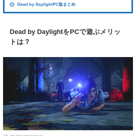
Dead by DaylightPC版まとめ
4
Dead by DaylightをPCで遊ぶメリッ
トは？
出典：https://store.steampowered.com