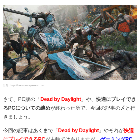
出典：https://store.steampowered.com
さて、PC版の「
Dead by Daylight
」や、
快適にプレイでき
るPCについての纏め
が終わった所で、今回の記事の〆と行
きましょう。
今回の記事はあくまで「
Dead by Daylight
」やそれが
快適
にプレイできるPC
が主軸ではありますが、
ゲーミングPC