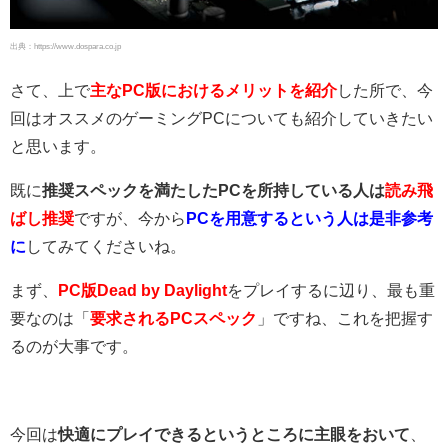
出典：https://www.dospara.co.jp
さて、上で
主なPC版におけるメリットを紹介
した所で、今
回はオススメのゲーミングPCについても紹介していきたい
と思います。
既に
推奨スペックを満たしたPCを所持している人は
読み飛
ばし推奨
ですが、今から
PCを用意するという人は是非参考
に
してみてくださいね。
まず、
PC版Dead by Daylight
をプレイするに辺り、最も重
要なのは「
要求されるPCスペック
」ですね、これを把握す
るのが大事です。
今回は
快適にプレイできるというところに主眼をおいて
、