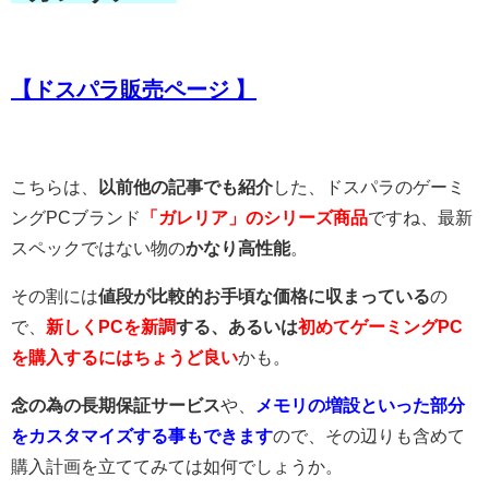
【ドスパラ販売ページ 】
こちらは、
以前他の記事でも紹介
した、ドスパラのゲーミ
ングPCブランド
「ガレリア」のシリーズ商品
ですね、最新
スペックではない物の
かなり高性能
。
その割には
値段が比較的お手頃な価格に収まっている
の
で、
新しくPCを新調
する、あるいは
初めてゲーミングPC
を購入するにはちょうど良い
かも。
念の為の長期保証サービス
や、
メモリの増設といった部分
をカスタマイズする事もできます
ので、その辺りも含めて
購入計画を立ててみては如何でしょうか。