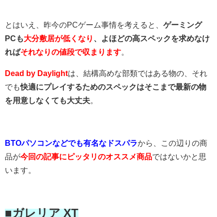
とはいえ、昨今のPCゲーム事情を考えると、
ゲーミング
PCも
大分敷居が低くなり
、よほどの高スペックを求めなけ
れば
それなりの値段で収まります
。
Dead by Daylight
は、結構高めな部類ではある物の、それ
でも
快適にプレイするためのスペックはそこまで最新の物
を用意しなくても大丈夫
。
BTOパソコンなどでも有名なドスパラ
から、この辺りの商
品が
今回の記事にピッタリのオススメ商品
ではないかと思
います。
■ガレリア XT