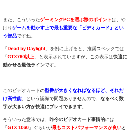
また、こういった
ゲーミングPCを選ぶ際のポイント
は、や
はり
ゲームを動かす上で最も重要な「ビデオカード」とい
う部品
ですね。
「
Dead by Daylight
」を例に上げると、推奨スペックでは
「
GTX760以上
」と表示されていますが、この表示は
快適に
動かせる最低ライン
です。
このビデオカードの
型番が大きくなればなるほど、それだ
け高性能
、という認識で問題ありませんので、
なるべく数
字が大きい方が快適にプレイできます
。
そういった意味では、
昨今のビデオカード事情的
には
「
GTX 1060
」ぐらいが
最もコストパフォーマンスが良い
と