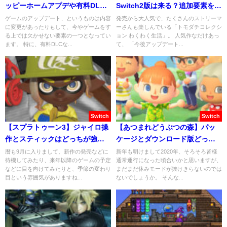
ッピーホームアプデや有料DLC
Switch2版は来る？追加要素を予
が配信される可能性は？
想！
ゲームのアップデート、というものは内容
発売から大人気で、たくさんのストリーマ
に変更があったりもして、今やゲームをす
ーさんも楽しんでいる「トモダチコレクシ
る上では欠かせない要素の一つとなってい
ョン わくわく生活」。 人気作なだけあっ
ます。 特に、有料DLCな...
て、 「今後アップデート...
Switch
Switch
【スプラトゥーン3】ジャイロ操
【あつまれどうぶつの森】パッ
作とスティックはどっちが強
ケージとダウンロード版どっち
い？
がおすすめ？
暦も9月に入りまして、新作の発売などに
新年も明けまして2020年、そろそろ皆様
待機してみたり、来年以降のゲームの予定
通常運行になった頃合いかと思いますが、
などに目を向けてみたりと、季節の変わり
まだまだ休みモードが抜けきらないのでは
目という雰囲気がありますね...
ないでしょうか。 そんな...