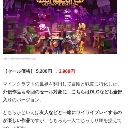
出典：https://topics.nintendo.co.jp/
【セール価格】 5,200円 →
3,960円
マインクラフトの世界を利用して冒険と戦闘に特化した、
外伝作品も今回のセール対象に、こちらはDLCなども全部
入り
のバージョン。
どちらかといえば
友人などと一緒にワイワイプレイするの
が楽しい作品
ですが、もちろん一人でじっくり腰を据えて