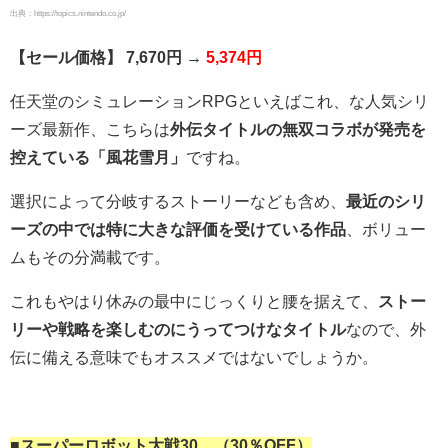
出典：https://topics.nintendo.co.jp/
【セール価格】 7,670円 →
5,374円
任天堂のシミュレーションRPGといえばこれ、な人気シリ
ーズ最新作、こちらは
外伝タイトルの無双コラボが発売を
控えている「風花雪月」
ですね。
選択によって分岐するストーリーなども含め、
最近のシリ
ーズの中では特に大きな評価を受けている作品
、ボリュー
ムもその分満載です。
これもやはり休みの最中にじっくりと腰を据えて、
ストー
リーや戦略を楽しむのにうってつけなタイトル
なので、外
伝に備える意味でもオススメではないでしょうか。
■スーパーロボット大戦30 （30％OFF）