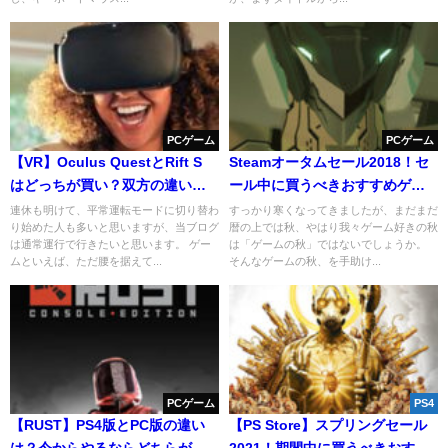
PCゲーム
PCゲーム
【VR】Oculus QuestとRift S
Steamオータムセール2018！セ
はどっちが買い？双方の違いと
ール中に買うべきおすすめゲー
メリットまとめ！
ムをご紹介！
連休も明けて、平常運転モードに切り替わ
すっかり寒くなってきましたが、まだまだ
り始めた人も多いと思いますが、当ブログ
暦の上では秋、やはり我々ゲーム好きの秋
は通常運行で行きたいと思います。 ゲー
は「ゲームの秋」ではないでしょうか。
ムといえば、ただ腰を据えて...
そんなゲームの秋、を手助け...
PCゲーム
PS4
【RUST】PS4版とPC版の違い
【PS Store】スプリングセール