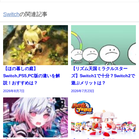
Switch
の関連記事
【ほの暮しの庭】
【リズム天国ミラクルスター
Switch,PS5,PC版の違いを解
ズ】Switch1で十分？Switch2で
説！おすすめは？
遊ぶメリットは？
2026年8月7日
2026年7月23日