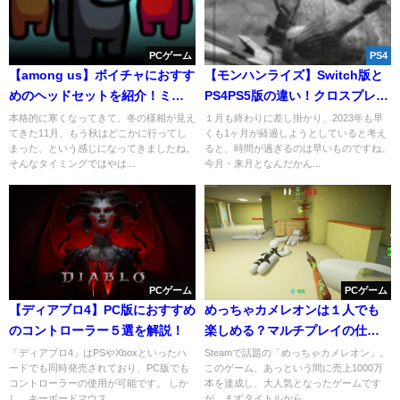
PCゲーム
PS4
【among us】ボイチャにおすす
【モンハンライズ】Switch版と
めのヘッドセットを紹介！ミュ
PS4PS5版の違い！クロスプレイ
ートON/OFFも簡単に！
は対応される？
本格的に寒くなってきて、冬の様相が見え
１月も終わりに差し掛かり、2023年も早
てきた11月、もう秋はどこかに行ってし
くも1ヶ月が経過しようとしていると考え
まった、という感じになってきましたね。
ると、時間が過ぎるのは早いものですね。
そんなタイミングではやは...
今月・来月となんだかん...
PCゲーム
PCゲーム
【ディアブロ4】PC版におすすめ
めっちゃカメレオンは１人でも
のコントローラー５選を解説！
楽しめる？マルチプレイの仕様
を解説！
「ディアブロ4」はPSやXboxといったハ
Steamで話題の「めっちゃカメレオン」。
ードでも同時発売されており、PC版でも
このゲーム、あっという間に売上1000万
コントローラーの使用が可能です。 しか
本を達成し、大人気となったゲームです
し、キーボードマウス...
が、まずタイトルから...