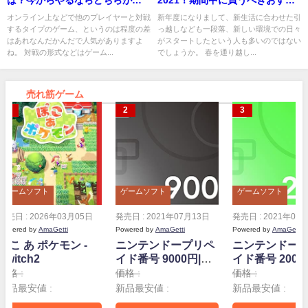
は？今からやるならどちらがお
2021！期間中に買うべきおすす
すすめ？
めゲーム一覧！
オンライン上などで他のプレイヤーと対戦
新年度になりまして、新生活に合わせた引
するタイプのゲーム、というのは程度の差
っ越しなども一段落、新しい環境での日々
はあれなんだかんだで人気がありますよ
がスタートしたという人も多いのではない
ね。 対戦の形式などはゲーム...
でしょうか。 春を通り越し...
売れ筋ゲーム
ゲームソフト
ゲームソフト
ゲームソフト
発売日 : 2026年03月05日
発売日 : 2021年07月13日
発売日 : 2021年07
Powered by
AmaGetti
Powered by
AmaGetti
Powered by
AmaGetti
ぽこ あ ポケモン -
ニンテンドープリペ
ニンテンドー
Switch2
イド番号 9000円|オ
イド番号 2000
ンラインコード版
ンラインコー
価格 :
価格 :
価格 :
新品最安値 :
新品最安値 :
新品最安値 :