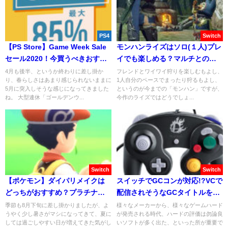
PS4
Switch
【PS Store】Game Week Sale
モンハンライズはソロ(１人)プレ
セール2020！今買うべきおすす
イでも楽しめる？マルチとの違
めゲーム7選！
いを解説！
4月も後半、というか終わりに差し掛か
フレンドとワイワイ狩りを楽しむもよし、
り、春らしさはあまり感じられないままに
1人自分のペースでまったり狩るもよし、
5月に突入しそうな感じになってきました
というのが今までの「モンハン」ですが、
ね。 大型連休「ゴールデンウ...
今作のライズではどうでしょ...
Switch
Switch
【ポケモン】ダイパリメイクは
スイッチでGCコンが対応!?VCで
どっちがおすすめ？プラチナが
配信されそうなGCタイトルを予
出る可能性は？
想してみた。
季節も8月下旬に差し掛かりましたが、よ
様々なメーカーから、様々なゲームハード
うやく少し暑さがマシになってきて、夏に
が発売される時代、ハードの評価は勿論良
しては過ごしやすい日が増えてきた気がし
いソフトが多く出た、といった所が重要で