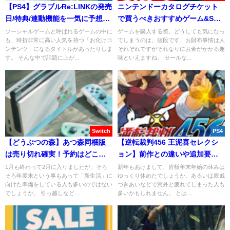
【PS4】グラブルRe:LINKの発売
ニンテンドーカタログチケット
日/特典/連動機能を一気に予想し
で買うべきおすすめゲーム&SD
てみる
カードを紹介！
ソーシャルゲームと呼ばれるゲームの中に
ゲームを購入する際、どうしても気になっ
も、時折非常に高い人気を持つ「お化けコ
てしまうのは、値段です、お財布事情は人
ンテンツ」になるタイトルがあったりしま
それぞれですがそれなりにお金がかかる趣
す。 そんな中で話題に上が...
味といえますね。 セールな...
Switch
PS4
【どうぶつの森】あつ森同梱版
【逆転裁判456 王泥喜セレクシ
は売り切れ確実！予約はどこが
ョン】前作との違いや追加要素
ベスト？
を解説！
1月も終わって2月に入りましたが、そろ
新年もあけまして、皆様年末年始の休みは
そろ年度末という事もあって「新生活」に
ゆっくり休めたでしょうか、あるいは親戚
向けた準備をしている人も多いのではない
づきあいなどで意外と疲れてしまった人も
でしょうか。 引っ越しなど...
多いかもしれません。 とは...