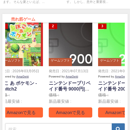
ます。 そんな夏といえば、...
す。 しかし、意外と重要視...
売れ筋ゲーム
ゲームソフト
ゲームソフト
ゲームソフト
発売日 : 2026年03月05日
発売日 : 2021年07月13日
発売日 : 2021年07
Powered by
AmaGetti
Powered by
AmaGetti
Powered by
AmaGetti
ぽこ あ ポケモン -
ニンテンドープリペ
ニンテンドー
Switch2
イド番号 9000円|オ
イド番号 2000
ンラインコード版
ンラインコー
価格 :
価格 :
価格 :
新品最安値 :
新品最安値 :
新品最安値 :
Amazonで見る
Amazonで見る
Amazonで