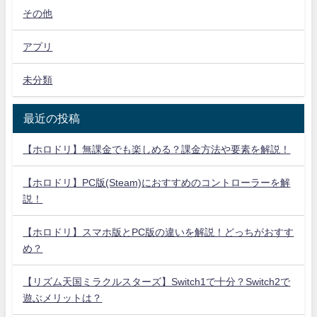
その他
アプリ
未分類
最近の投稿
【ホロドリ】無課金でも楽しめる？課金方法や要素を解説！
【ホロドリ】PC版(Steam)におすすめのコントローラーを解
説！
【ホロドリ】スマホ版とPC版の違いを解説！どっちがおすす
め？
【リズム天国ミラクルスターズ】Switch1で十分？Switch2で
遊ぶメリットは？