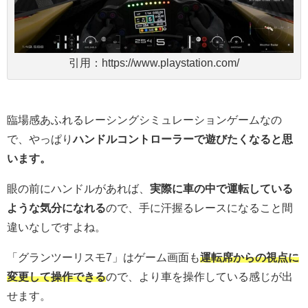
引用：https://www.playstation.com/
臨場感あふれるレーシングシミュレーションゲームなの
で、やっぱり
ハンドルコントローラーで遊びたくなると思
います。
眼の前にハンドルがあれば、
実際に車の中で運転している
ような気分になれる
ので、手に汗握るレースになること間
違いなしですよね。
「グランツーリスモ7」は
ゲーム画面も
運転席からの視点に
変更して操作できる
ので、より車を操作している感じが出
せます。