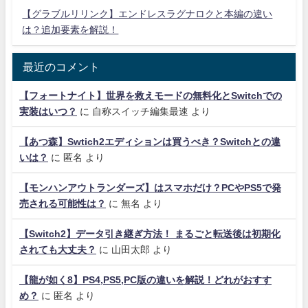
【グラブルリリンク】エンドレスラグナロクと本編の違い
は？追加要素を解説！
最近のコメント
【フォートナイト】世界を救えモードの無料化とSwitchでの
実装はいつ？
に
自称スイッチ編集最速
より
【あつ森】Swtich2エディションは買うべき？Switchとの違
いは？
に
匿名
より
【モンハンアウトランダーズ】はスマホだけ？PCやPS5で発
売される可能性は？
に
無名
より
【Switch2】データ引き継ぎ方法！ まるごと転送後は初期化
されても大丈夫？
に
山田太郎
より
【龍が如く8】PS4,PS5,PC版の違いを解説！どれがおすす
め？
に
匿名
より