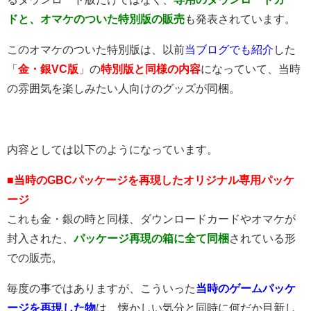
ドと、オマケのついた特別版の販売
も発表されています。
このオマケのついた特別版は、以前
当ブログでも紹介
した
「
金・銀VC版
」の
特別版と同様の内容
になっていて、当時
の雰囲気を楽しみたい人向けのグッズが同梱。
内容としては以下のようになっています。
■当時のGBCパッケージを再現したオリジナル専用パッケ
ージ
これも金・銀の時と同様、ダウンロードカードやオマケが
封入された、
パッケージ再現の箱に全て同梱
されている形
での販売。
毎度の事ではありますが、こういった
当時のゲームパッケ
ージを再現した物
は、懐かしい気分と同時に何だか目新し