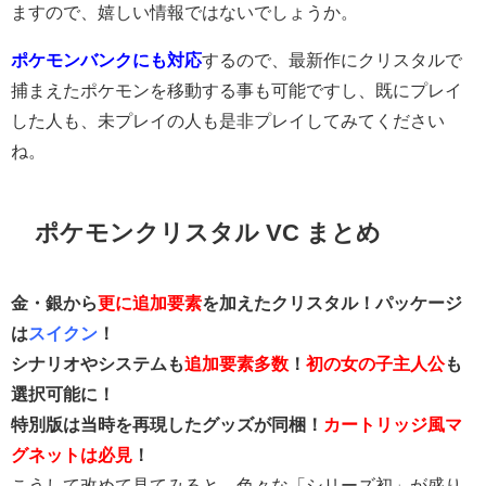
ますので、嬉しい情報ではないでしょうか。
ポケモンバンクにも対応
するので、最新作にクリスタルで
捕まえたポケモンを移動する事も可能ですし、既にプレイ
した人も、未プレイの人も是非プレイしてみてください
ね。
ポケモンクリスタル VC まとめ
金・銀から
更に追加要素
を加えたクリスタル！パッケージ
は
スイクン
！
シナリオやシステムも
追加要素多数
！
初の女の子主人公
も
選択可能に！
特別版は当時を再現したグッズが同梱！
カートリッジ風マ
グネットは必見
！
こうして改めて見てみると、色々な「シリーズ初」が盛り