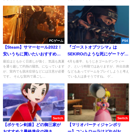
PCゲーム
PS4
【Steam】サマーセール2022！
『ゴーストオブツシマ』は
安いうちに買いたいおすすめゲ
SEKIROのような死にゲー？ゲー
ームを紹介！
ムの難しさを考察！
最近はともかく日差しが強く、気温も真夏
4月も後半、もうじきゴールデンウィー
を通り越して灼熱の陽気、になっています
ク、という時期ではありますが、外出自粛
が、室内でも脱水症状などには注意が必要
などもあってゲームをプレイしようと考え
です。 そんな室内で過ごし...
ている人は多そうですね。 ゲ...
Switch
Switch
【ポケモン剣盾】どの御三家が
【マリオパーティジャンボリ
おすすめ？最終進化の強さ、見
ー】コントローラはどれがおす