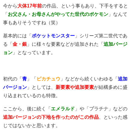
今から
大体17年前
の作品、という事もあり、下手をすると
「
お父さん・お母さんがやってた世代のポケモン
」なんて
事もありそうですね（笑）
基本的には「
ポケットモンスター
」シリーズ第二世代であ
る「
金・銀
」に様々な要素などが追加された「
追加バージ
ョン
」となっています。
初代の「
青
」「
ピカチュウ
」などから続くいわゆる「
追加
バージョン
」としては、
新要素や追加要素
が結構多めに盛
り込まれているのも特徴。
ここから、後に続く「
エメラルド
」や「
プラチナ
」などの
追加バージョンの下地を作ったのがこの作品
、といった感
じではないかと思います。