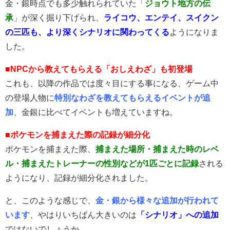
金・銀時点でも多少触れられていた「
ジョウト地方の伝
承
」が深く掘り下げられ、
ライコウ、エンテイ、スイクン
の三匹も、より深くシナリオに関わってくる
ようになりま
した。
■NPCから教えてもらえる「おしえわざ」も初登場
これも、以降の作品では度々目にする事になる、ゲーム中
の登場人物に
特別なわざを教えてもらえるイベントが追
加
、金銀に比べてイベントも増えていますね。
■ポケモンを捕まえた際の記録が細分化
ポケモンを捕まえた際、
捕まえた場所・捕まえた時のレベ
ル・捕まえたトレーナーの性別などが1匹ごとに記録
される
ようになり、記録が細分化されました。
と、このような感じで、
金・銀から様々な追加が行われて
います
、やはりいちばん大きいのは
「シナリオ」への追加
ではないでしょうか。