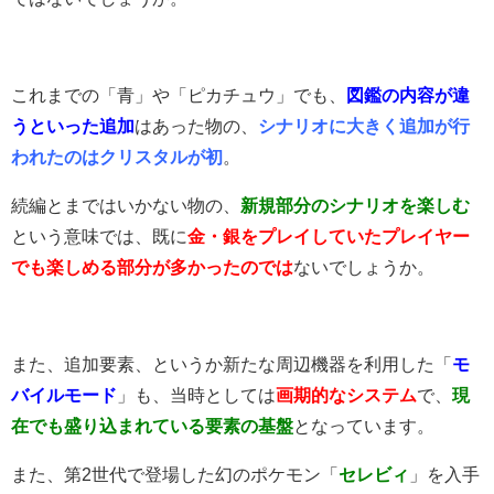
これまでの「青」や「ピカチュウ」でも、
図鑑の内容が違
うといった追加
はあった物の、
シナリオに大きく追加が行
われたのはクリスタルが初
。
続編とまではいかない物の、
新規部分のシナリオを楽しむ
という意味では、既に
金・銀をプレイしていたプレイヤー
でも楽しめる部分が多かったのでは
ないでしょうか。
また、追加要素、というか新たな周辺機器を利用した「
モ
バイルモード
」も、当時としては
画期的なシステム
で、
現
在でも盛り込まれている要素の基盤
となっています。
また、第2世代で登場した幻のポケモン「
セレビィ
」を入手