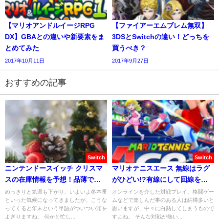
【マリオアンドルイージRPG
【ファイアーエムブレム無双】
DX】GBAとの違いや新要素をま
3DSとSwitchの違い！どっちを
とめてみた
買うべき？
2017年10月11日
2017年9月27日
おすすめの記事
Switch
Switch
ニンテンドースイッチ クリスマ
マリオテニスエース 無線はラグ
スの在庫情報を予想！品薄で入
がひどい!?有線にして回線を良
手は困難？
くする方法!!
めっきりと気温も下がり、いよいよ冬本番
オンラインを介した対戦プレイ、格闘ゲー
といった気候になってきましたが、こうな
ムなどで楽しんだ事のある人は結構多いと
ってくると年末という単語がついつい頭を
思いますが、中々に白熱してしまうもので
よぎりますね。 何かと忙し...
すよね。 そんな対戦が熱い...