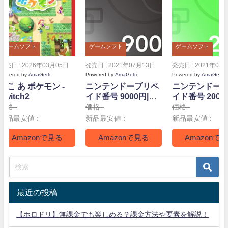
ゲームソフト
ゲームソフト
ゲームソフト
発売日 : 2026年03月05日
発売日 : 2021年07月13日
発売日 : 2021年07
Powered by
AmaGetti
Powered by
AmaGetti
Powered by
AmaGetti
ぽこ あ ポケモン -
ニンテンドープリペ
ニンテンドー
Switch2
イド番号 9000円|オ
イド番号 2000
ンラインコード版
ンラインコー
価格 :
価格 :
価格 :
新品最安値 :
新品最安値 :
新品最安値 :
Amazonで見る
Amazonで見る
Amazonで
最近の投稿
【ホロドリ】無課金でも楽しめる？課金方法や要素を解説！