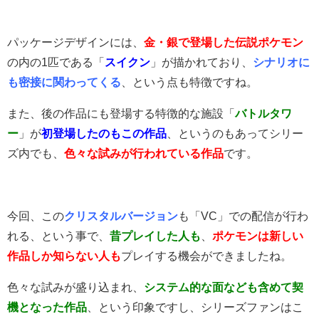
パッケージデザインには、
金・銀で登場した伝説
ポケモン
の内の1匹である「
スイクン
」が描かれており、
シナリオに
も密接に関わってくる
、という点も特徴ですね。
また、後の作品にも登場する特徴的な施設「
バトルタワ
ー
」が
初登場したのもこの作品
、というのもあってシリー
ズ内でも、
色々な試みが行われている作品
です。
今回、この
クリスタルバージョン
も「VC」での配信が行わ
れる、という事で、
昔プレイした人も
、
ポケモンは新しい
作品しか知らない人も
プレイする機会ができましたね。
色々な試みが盛り込まれ、
システム的な面なども含めて契
機となった作品
、という印象ですし、シリーズファンはこ