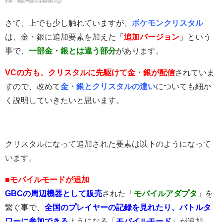
出典：https://topics.nintendo.co.jp
さて、上でも少し触れていますが、
ポケモンクリスタル
は、金・銀に追加要素を加えた「
追加バージョン
」という
事で、
一部金・銀とは違う部分
があります。
VCの方も、クリスタルに先駆けて金・銀が配信
されていま
すので、改めて
金・銀とクリスタルの違い
についても細か
く説明していきたいと思います。
クリスタルになって追加された要素は以下のようになって
います。
■モバイルモードが追加
GBCの周辺機器として販売
された「
モバイルアダプタ
」を
繋ぐ事で、
全国のプレイヤーの記録を見れたり、バトルタ
ワーに参加できる
ようになる「
モバイルモード
」が追加。