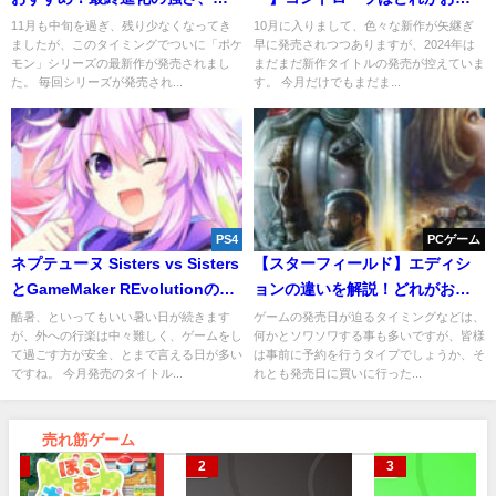
た目など
すめ？安いものでOK？
11月も中旬を過ぎ、残り少なくなってき
10月に入りまして、色々な新作が矢継ぎ
ましたが、このタイミングでついに「ポケ
早に発売されつつありますが、2024年は
モン」シリーズの最新作が発売されまし
まだまだ新作タイトルの発売が控えていま
た。 毎回シリーズが発売され...
す。 今月だけでもまだま...
PS4
PCゲーム
ネプテューヌ Sisters vs Sisters
【スターフィールド】エディシ
とGameMaker REvolutionの違
ョンの違いを解説！どれがおす
い！どっちがおすすめ？
すめ？
酷暑、といってもいい暑い日が続きます
ゲームの発売日が迫るタイミングなどは、
が、外への行楽は中々難しく、ゲームをし
何かとソワソワする事も多いですが、皆様
て過ごす方が安全、とまで言える日が多い
は事前に予約を行うタイプでしょうか、そ
ですね。 今月発売のタイトル...
れとも発売日に買いに行った...
売れ筋ゲーム