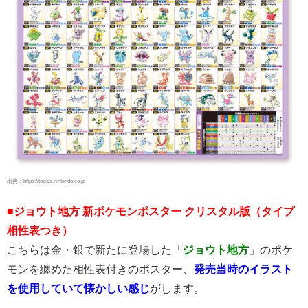
出典：https://topics.nintendo.co.jp
■ジョウト地方 新ポケモンポスター クリスタル版（タイプ
相性表つき）
こちらは金・銀で新たに登場した「
ジョウト地方
」のポケ
モンを纏めた相性表付きのポスター、
発売当時のイラスト
を使用していて懐かしい感じ
がします。