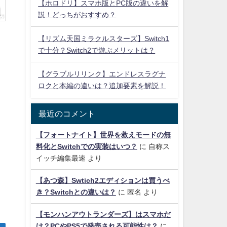
【ホロドリ】スマホ版とPC版の違いを解
説！どっちがおすすめ？
【リズム天国ミラクルスターズ】Switch1
で十分？Switch2で遊ぶメリットは？
【グラブルリリンク】エンドレスラグナ
ロクと本編の違いは？追加要素を解説！
最近のコメント
【フォートナイト】世界を救えモードの無
料化とSwitchでの実装はいつ？
に
自称ス
イッチ編集最速
より
【あつ森】Swtich2エディションは買うべ
き？Switchとの違いは？
に
匿名
より
【モンハンアウトランダーズ】はスマホだ
け？PCやPS5で発売される可能性は？
に