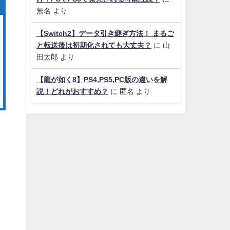
無名
より
【Switch2】データ引き継ぎ方法！ まるご
と転送後は初期化されても大丈夫？
に
山
田太郎
より
【龍が如く8】PS4,PS5,PC版の違いを解
説！どれがおすすめ？
に
匿名
より