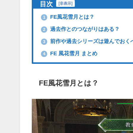
目次
[
非表示
]
FE風花雪月とは？
1
過去作とのつながりはある？
2
前作や過去シリーズは遊んでおく
3
FE 風花雪月 まとめ
4
FE風花雪月とは？