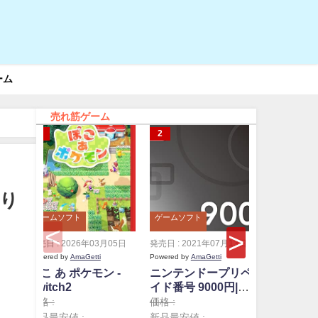
ーム
売れ筋ゲーム
がり
ゲームソフト
ゲームソフト
ゲームソフ
発売日 : 2026年03月05日
発売日 : 2021年07月13日
発売日 : 20
Powered by
AmaGetti
Powered by
AmaGetti
Powered by
A
ぽこ あ ポケモン -
ニンテンドープリペ
ニンテン
Switch2
イド番号 9000円|オ
イド番号 
ンラインコード版
ンライン
価格 :
価格 :
価格 :
新品最安値 :
新品最安値 :
新品最安値 