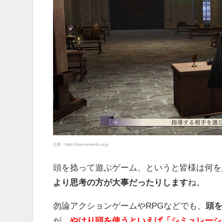
出典：https://store.nintendo.co.jp
頭を捻って遊ぶゲーム、というと皆様は何を
より思考の方が大事だったりします
ね。
勿論アクションゲームやRPGなどでも、
頭
が、
やはり頭を使うといえば「シミュレーシ