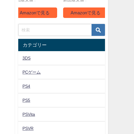
Amazonで見る
Amazonで見る
Ama
カテゴリー
3DS
PCゲーム
PS4
PS5
PSVita
PSVR