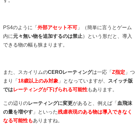
す。
PS4のように「
外部アセット不可
」（簡単に言うとゲーム
内に
元々無い物を追加するのは禁止
）という形だと、導入
できる物の幅も狭まります。
また、スカイリムの
CEROレーティング
は一応「
Z指定
」つ
まり「
18歳以上のみ対象
」となっていますが、
スイッチ版
では
レーティングが下げられる可能性
もあります。
この辺りの
レーティングに変更
があると、例えば「
血飛沫
の量を増やす
」といった
残虐表現のある物は導入できなく
なる可能性も
ありますね。