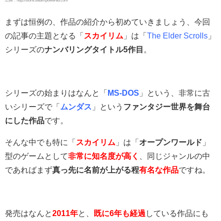
まずは恒例の、作品の紹介から初めていきましょう、今回
の記事の主題となる「
スカイリム
」は「
The Elder Scrolls
」
シリーズの
ナンバリングタイトル5作目
。
シリーズの始まりはなんと「
MS-DOS
」という、非常に古
いシリーズで「
ムンダス
」という
ファンタジー世界を舞台
にした作品
です。
そんな中でも特に「
スカイリム
」は「
オープンワールド
」
型のゲームとして
非常に知名度が高く
、同じジャンルの中
であればまず
真っ先に名前が上がる程
有名な作品
ですね。
発売はなんと
2011年
と、
既に6年も経過
している作品にも