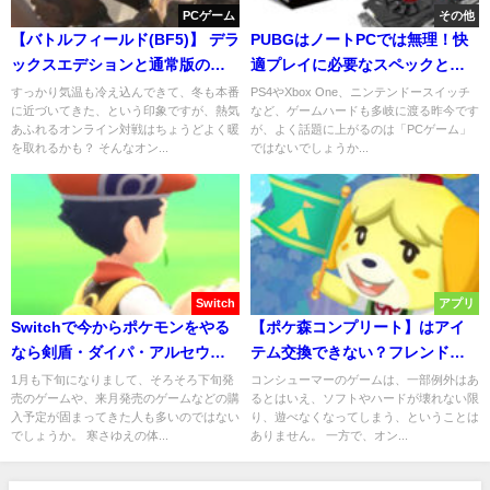
PCゲーム
その他
【バトルフィールド(BF5)】 デラ
PUBGはノートPCでは無理！快
ックスエデションと通常版の違
適プレイに必要なスペックとか
いを解説！
かる値段！
すっかり気温も冷え込んできて、冬も本番
PS4やXbox One、ニンテンドースイッチ
に近づいてきた、という印象ですが、熱気
など、ゲームハードも多岐に渡る昨今です
あふれるオンライン対戦はちょうどよく暖
が、よく話題に上がるのは「PCゲーム」
を取れるかも？ そんなオン...
ではないでしょうか...
Switch
アプリ
Switchで今からポケモンをやる
【ポケ森コンプリート】はアイ
なら剣盾・ダイパ・アルセウス
テム交換できない？フレンド機
どれがおすすめ？
能実装の可能性は？
1月も下旬になりまして、そろそろ下旬発
コンシューマーのゲームは、一部例外はあ
売のゲームや、来月発売のゲームなどの購
るとはいえ、ソフトやハードが壊れない限
入予定が固まってきた人も多いのではない
り、遊べなくなってしまう、ということは
でしょうか。 寒さゆえの体...
ありません。 一方で、オン...