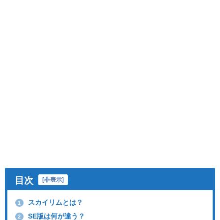
目次
[
非表示
]
スカイリムとは？
1
SE版は何が違う？
2