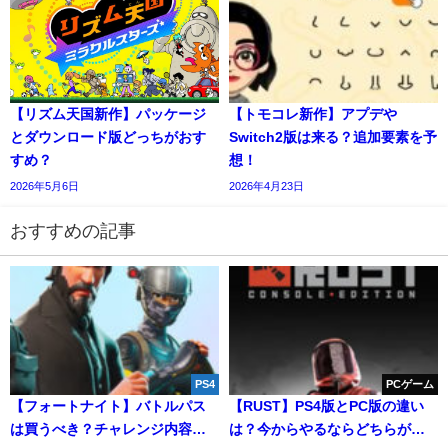
【リズム天国新作】パッケージ
【トモコレ新作】アプデや
とダウンロード版どっちがおす
Switch2版は来る？追加要素を予
すめ？
想！
2026年5月6日
2026年4月23日
おすすめの記事
PS4
PCゲーム
【フォートナイト】バトルパス
【RUST】PS4版とPC版の違い
は買うべき？チャレンジ内容や
は？今からやるならどちらがお