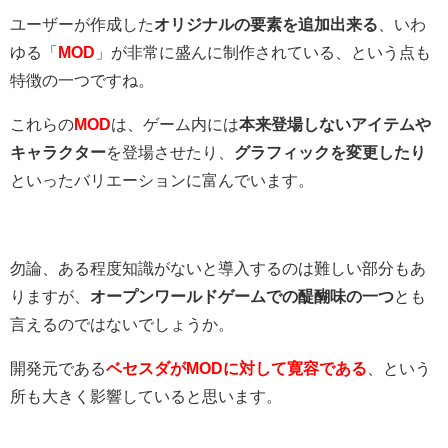
ユーザーが作成した
オリジナルの要素を追加出来る
、いわ
ゆる「
MOD
」が非常に盛んに制作されている、という点も
特徴の一つですね。
これらの
MOD
は、ゲーム内には
本来登場しないアイテムや
キャラクター
を登場させたり、
グラフィックを変更したり
といったバリエーションに富んでいます。
勿論、ある程度知識がないと導入するのは難しい部分もあ
りますが、
オープンワールドゲームでの醍醐味の一つ
とも
言えるのではないでしょうか。
開発元である
ベセスダがMODに対して寛容である
、という
所も大きく影響していると思います。