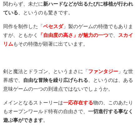
関わらず、未だに
新ハードなどが出るたびに移植が行われ
ている
、というのも驚きです。
同作を制作した「
ベセスダ
」製のゲームの特徴でもありま
すが、ともかく
「自由度の高さ」が魅力の一つ
で、
スカイ
リム
もその特徴が顕著に出ています。
剣と魔法とドラゴン、というまさに「
ファンタジー
」な世
界感で、
自由な冒険を繰り広げられる
、というのは、ある
意味ゲームの一つの到達点ではないでしょうか。
メインとなるストーリーは
一応存在する
物の、このあたり
もオープンワールド特有の自由さで、
一切進行する事なく
遊ぶ事ができます
。