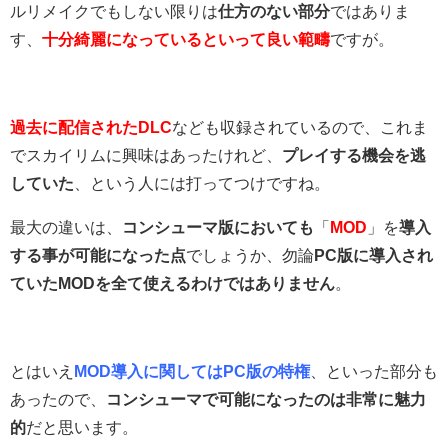
ルリメイクでもしない限りは
仕方のない部分
ではありま
す、
十分綺麗になっているといって良い範疇
ですが。
過去に配信されたDLC
なども収録されているので、これま
でスカイリムに興味はあったけれど、
プレイする機会を逃
していた
、という人には打ってつけですね。
最大の違いは、
コンシューマ版においても
「
MOD
」を
導入
する事が可能になった点
でしょうか、勿論
PC版に導入され
ていたMODを全て使えるわけではありません
。
とはいえ
MOD導入に関してはPC版の特権
、といった部分も
あったので、
コンシューマで可能になったのは非常に魅力
的
だと思います。