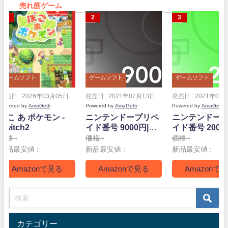
売れ筋ゲーム
ゲームソフト
ゲームソフト
ゲームソフト
発売日 : 2026年03月05日
発売日 : 2021年07月13日
発売日 : 2021年07
Powered by
AmaGetti
Powered by
AmaGetti
Powered by
AmaGetti
ぽこ あ ポケモン -
ニンテンドープリペ
ニンテンドー
Switch2
イド番号 9000円|オ
イド番号 2000
ンラインコード版
ンラインコー
価格 :
価格 :
価格 :
新品最安値 :
新品最安値 :
新品最安値 :
Amazonで見る
Amazonで見る
Amazonで
カテゴリー