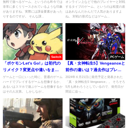
報酬を解説！
すすめ？
無料で遊べるゲーム、というのも昨今では
オンライン上などで他のプレイヤーと対戦
非常に多くリリースされているような印象
するタイプのゲーム、というのは程度の差
がありますね、実際には課金要素があった
はあれなんだかんだで人気がありますよ
りするのですが。 そんな課...
ね。 対戦の形式などはゲーム...
Switch
PCゲーム
「ポケモンLet's Go!」は初代の
【真・女神転生5】Vengeanceと
リメイク？変更点や違いをまと
前作の違いは？過去作はプレイ
めてみた
するべき？
ゲームと一口にいった時に、普通のゲーム
2024年６月21日に発売予定と発表された
ハードでプレイするゲームを想像するか、
「真・女神転生5 Vengeance」。 そろそろ
あるいはスマホで遊ぶゲームを想像するか
5月も終わろうとしているので、発売日が
はその人次第。 しかしなが...
間近に迫っ...