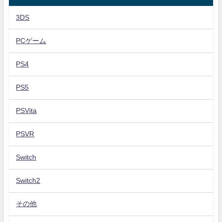
3DS
PCゲーム
PS4
PS5
PSVita
PSVR
Switch
Switch2
その他