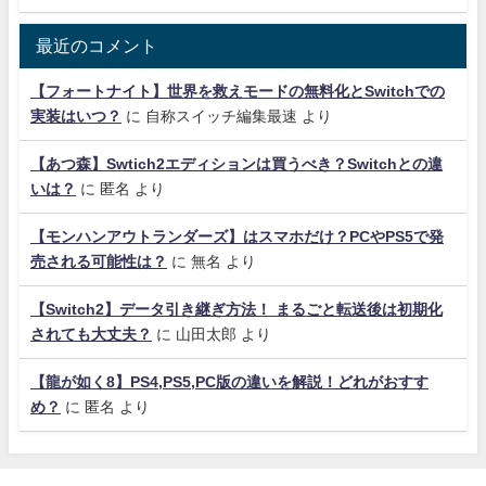
最近のコメント
【フォートナイト】世界を救えモードの無料化とSwitchでの
実装はいつ？
に
自称スイッチ編集最速
より
【あつ森】Swtich2エディションは買うべき？Switchとの違
いは？
に
匿名
より
【モンハンアウトランダーズ】はスマホだけ？PCやPS5で発
売される可能性は？
に
無名
より
【Switch2】データ引き継ぎ方法！ まるごと転送後は初期化
されても大丈夫？
に
山田太郎
より
【龍が如く8】PS4,PS5,PC版の違いを解説！どれがおすす
め？
に
匿名
より