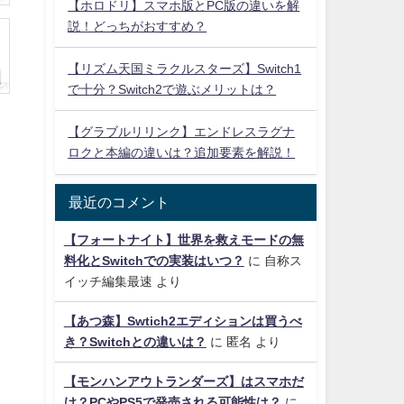
【ホロドリ】スマホ版とPC版の違いを解
説！どっちがおすすめ？
【リズム天国ミラクルスターズ】Switch1
で十分？Switch2で遊ぶメリットは？
【グラブルリリンク】エンドレスラグナ
ロクと本編の違いは？追加要素を解説！
最近のコメント
【フォートナイト】世界を救えモードの無
料化とSwitchでの実装はいつ？
に
自称ス
イッチ編集最速
より
【あつ森】Swtich2エディションは買うべ
き？Switchとの違いは？
に
匿名
より
【モンハンアウトランダーズ】はスマホだ
け？PCやPS5で発売される可能性は？
に