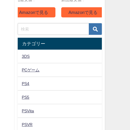
Amazonで見る
Amazonで見る
Ama
カテゴリー
3DS
PCゲーム
PS4
PS5
PSVita
PSVR