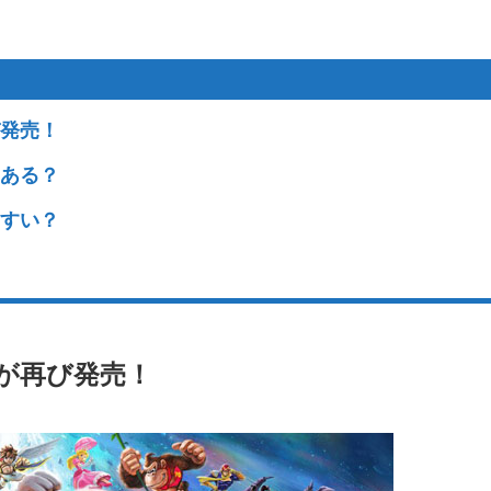
び発売！
にある？
やすい？
が再び発売！