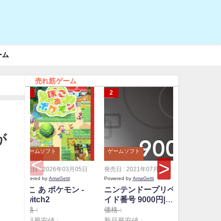
ーム
売れ筋ゲーム
が
ゲームソフト
ゲームソフト
ゲームソフ
発売日 : 2026年03月05日
発売日 : 2021年07月13日
発売日 : 20
Powered by
AmaGetti
Powered by
AmaGetti
Powered by
A
ぽこ あ ポケモン -
ニンテンドープリペ
ニンテン
Switch2
イド番号 9000円|オ
イド番号 
ンラインコード版
ンライン
価格 :
価格 :
価格 :
新品最安値 :
新品最安値 :
新品最安値 