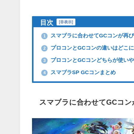
目次
[
非表示
]
スマブラに合わせてGCコンが再
1
プロコンとGCコンの違いはどこ
2
プロコンとGCコンどちらが使い
3
スマブラSP GCコンまとめ
4
スマブラに合わせてGCコン