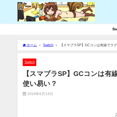
Sw
ホーム
Switch
【スマブラSP】GCコンは有線でラ
Switch
【スマブラSP】GCコンは有
使い易い？
2018年6月14日