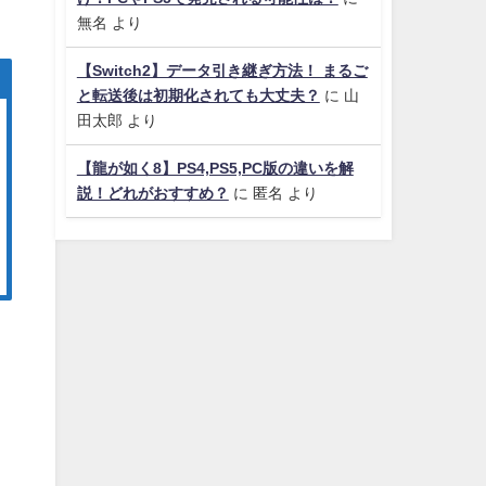
無名
より
【Switch2】データ引き継ぎ方法！ まるご
と転送後は初期化されても大丈夫？
に
山
田太郎
より
【龍が如く8】PS4,PS5,PC版の違いを解
説！どれがおすすめ？
に
匿名
より