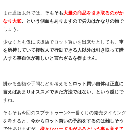
また通販以外では、
そもそも
大量の商品を引き取るのがか
なり大変
、という側面もありますので労力はかなりの物
で
しょう。
少なくとも仮に取扱店でロット買いを出来たとしても、
車
を所持していて複数人で行動できる人以外は引き取って購
入する事自体が難しいと言わざるを得ません
。
掛かる金額や手間などを考えると
ロット買い自体は正直に
言えばあまりオススメできた方法ではない、という感じ
で
すね。
そもそも今回のスプラトゥーン3一番くじの発売タイミング
を考えると、
今からロット買いの予約をするのは難しそう
ではあります
が、
様々なハードルがあるという事も覚えて