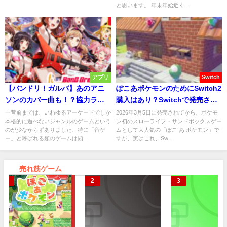
と思います。 年末年始近く...
アプリ
Switch
【バンドリ！ガルバ】あのアニ
ぽこあポケモンのためにSwitch2
ソンのカバー曲も！？協力ライ
購入はあり？Switchで発売され
ブで音ゲー初心者でも楽しく遊
る可能性は？
一昔前までは、いわゆるアーケードでしか
2026年3月5日に発売されてから、ポケモ
本格的に遊べないジャンルのゲームという
ン初のスローライフ・サンドボックスゲー
べるよ！
のが少なからずありました、特に「音ゲ
ムとして大人気の「ぽこ あ ポケモン」で
ー」と呼ばれる類のゲームは顕...
すが、実はこれ、Sw...
売れ筋ゲーム