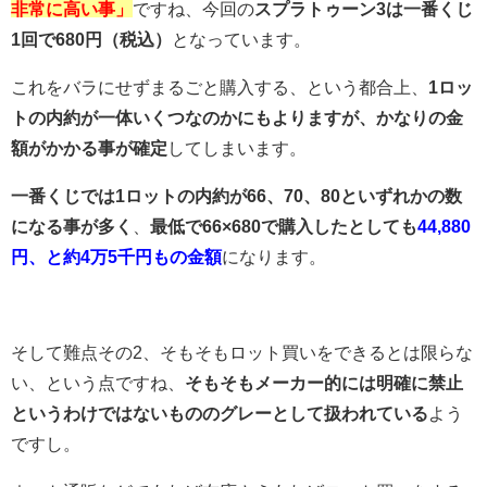
非常に高い事」
ですね、今回の
スプラトゥーン3は一番くじ
1回で680円（税込）
となっています。
これをバラにせずまるごと購入する、という都合上、
1ロッ
トの内約が一体いくつなのかにもよりますが、かなりの金
額がかかる事が確定
してしまいます。
一番くじでは1ロットの内約が66、70、80といずれかの数
になる事が多く
、
最低で66×680で購入したとしても
44,880
円、と約4万5千円もの金額
になります。
そして難点その2、そもそもロット買いをできるとは限らな
い、という点ですね、
そもそもメーカー的には明確に禁止
というわけではないもののグレーとして扱われている
よう
ですし。