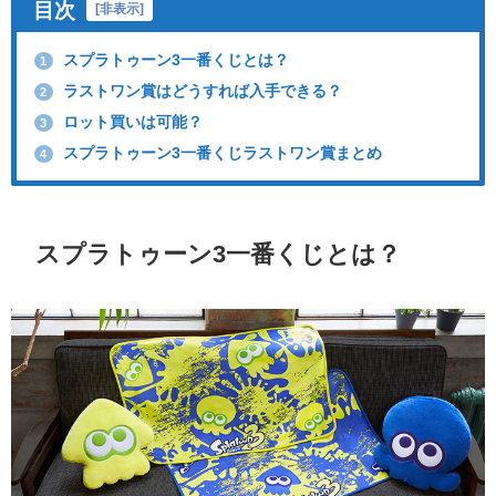
目次
[
非表示
]
スプラトゥーン3一番くじとは？
1
ラストワン賞はどうすれば入手できる？
2
ロット買いは可能？
3
スプラトゥーン3一番くじラストワン賞まとめ
4
スプラトゥーン3一番くじとは？