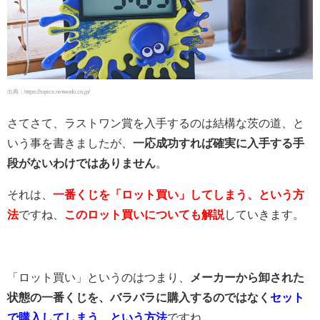
出典：https://topics.nintendo.co.jp/
さてさて、ラストワン賞を入手するのは結構な茨の道、と
いう事を書きましたが、
一応成功すれば確実に入手する手
段がないわけではありません
。
それは、
一番くじを「ロット買い」してしまう、という方
法
ですね、
このロット買いについても解説
していきます。
「ロット買い」というのはつまり、
メーカーから卸された
状態の一番くじを、バラバラに購入するのではなく
セット
で購入してしまう、という方法
ですね。