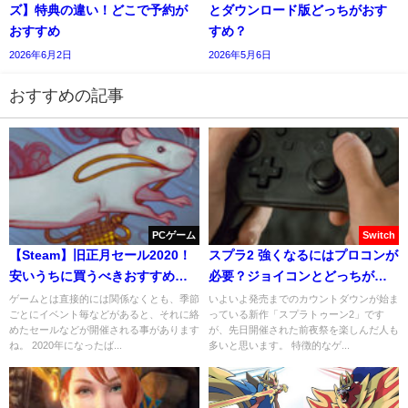
ズ】特典の違い！どこで予約が
とダウンロード版どっちがおす
おすすめ
すめ？
2026年6月2日
2026年5月6日
おすすめの記事
PCゲーム
Switch
【Steam】旧正月セール2020！
スプラ2 強くなるにはプロコンが
安いうちに買うべきおすすめゲ
必要？ジョイコンとどっちがや
ーム7選！
り易い？
ゲームとは直接的には関係なくとも、季節
いよいよ発売までのカウントダウンが始ま
ごとにイベント毎などがあると、それに絡
っている新作「スプラトゥーン2」です
めたセールなどが開催される事があります
が、先日開催された前夜祭を楽しんだ人も
ね。 2020年になったば...
多いと思います。 特徴的なゲ...